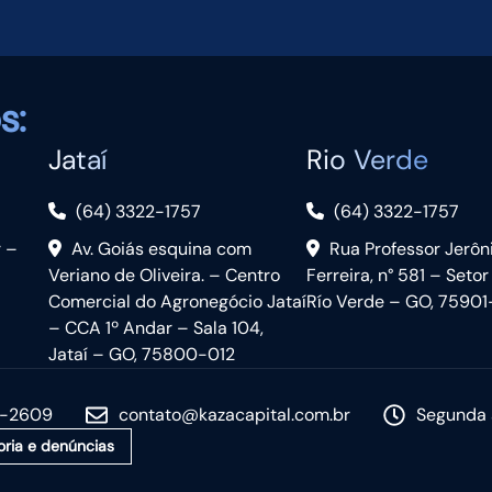
s:
Jataí
Rio Verde
(64) 3322-1757
(64) 3322-1757
r –
Av. Goiás esquina com
Rua Professor Jerô
Veriano de Oliveira. – Centro
Ferreira, n° 581 – Setor
Comercial do Agronegócio Jataí
Río Verde – GO, 75901
– CCA 1º Andar – Sala 104,
Jataí – GO, 75800-012
5-2609
contato@kazacapital.com.br
Segunda 
oria e denúncias