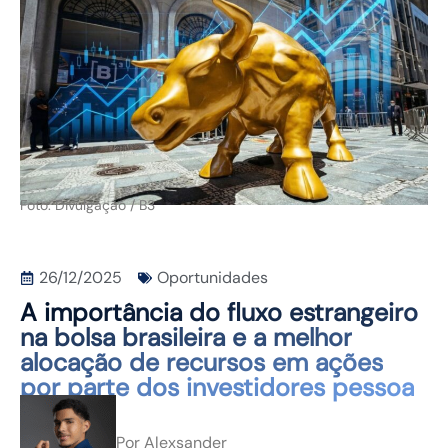
CONTATO
Foto: Divulgação / B3
26/12/2025
Oportunidades
A importância do fluxo estrangeiro
na bolsa brasileira e a melhor
alocação de recursos em ações
por parte dos investidores pessoa
física.
Por
Alexsander