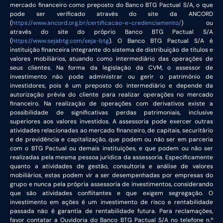
mercado financeiro como preposto do Banco BTG Pactual S/A, o que
pode ser verificado através do site da ANCORD
(
https://www.ancord.org.br/certificacao-e-credenciamento/
) ou
através do site do próprio Banco BTG Pactual S/A
(
https://www.sejabtg.com/seja-btg
). O Banco BTG Pactual S/A é
instituição financeira integrante do sistema de distribuição de títulos e
valores mobiliários, atuando como intermediário das operações de
seus clientes. Na forma da legislação da CVM, o assessor de
investimento não pode administrar ou gerir o patrimônio de
investidores, pois é um preposto do intermediário e depende da
autorização prévia do cliente para realizar operações no mercado
financeiro. Na realização de operações com derivativos existe a
possibilidade de significativas perdas patrimoniais, inclusive
superiores aos valores investidos. A assessoria pode exercer outras
atividades relacionadas ao mercado financeiro, de capitais, securitário
e de previdência e capitalização, que podem ou não ser em parceria
com o BTG Pactual ou demais instituições, e que podem ou não ser
realizadas pela mesma pessoa jurídica da assessoria. Especificamente
quanto a atividades de gestão, consultoria e análise de valores
mobiliários, estas podem vir a ser desempenhadas por empresas do
grupo e nunca pela própria assessoria de investimentos, considerando
que são atividades conflitantes e que exigem segregação. O
investimento em ações é um investimento de risco e rentabilidade
passada não é garantia de rentabilidade futura. Para reclamações,
favor contatar a Ouvidoria do Banco BTG Pactual S/A no telefone n.º