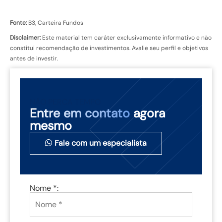
Fonte:
B3, Carteira Fundos
Disclaimer:
Este material tem caráter exclusivamente informativo e não
constitui recomendação de investimentos. Avalie seu perfil e objetivos
antes de investir.
NÃO PERCA TEMPO
Entre em contato
agora
mesmo
Fale com um especialista
Nome *: