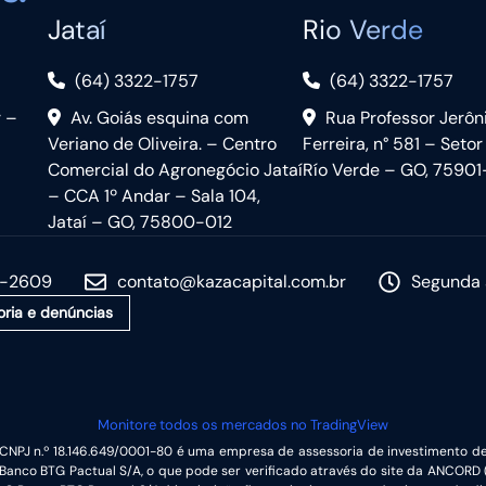
Jataí
Rio Verde
(64) 3322-1757
(64) 3322-1757
r –
Av. Goiás esquina com
Rua Professor Jerô
Veriano de Oliveira. – Centro
Ferreira, n° 581 – Setor
Comercial do Agronegócio Jataí
Río Verde – GO, 75901
– CCA 1º Andar – Sala 104,
Jataí – GO, 75800-012
5-2609
contato@kazacapital.com.br
Segunda 
oria e denúncias
Monitore todos os mercados no TradingView
CNPJ n.º 18.146.649/0001-80 é uma empresa de assessoria de investimento de
anco BTG Pactual S/A, o que pode ser verificado através do site da ANCORD 