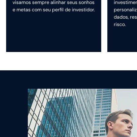
visamos sempre alinhar seus sonhos
investime
e metas com seu perfil de investidor.
personaliz
dados, res
risco.