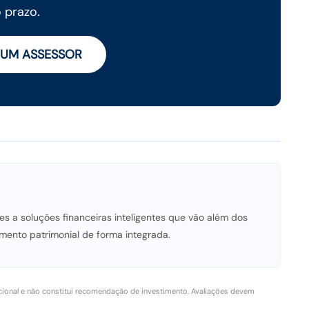
 prazo.
 UM ASSESSOR
es a soluções financeiras inteligentes que vão além dos
mento patrimonial de forma integrada.
cional e não constitui recomendação de investimento. Avaliações devem