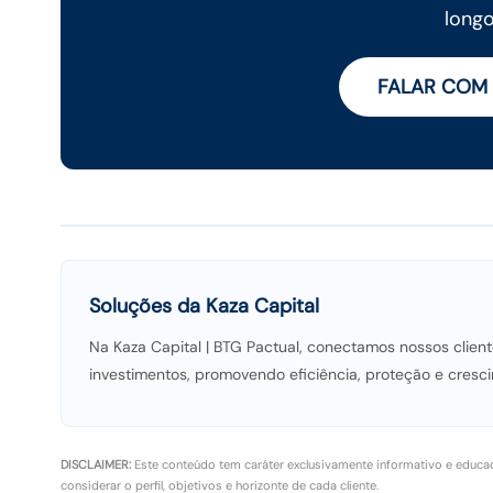
longo
FALAR COM
Soluções da Kaza Capital
Na Kaza Capital | BTG Pactual, conectamos nossos client
investimentos, promovendo eficiência, proteção e cresci
DISCLAIMER:
Este conteúdo tem caráter exclusivamente informativo e educa
considerar o perfil, objetivos e horizonte de cada cliente.