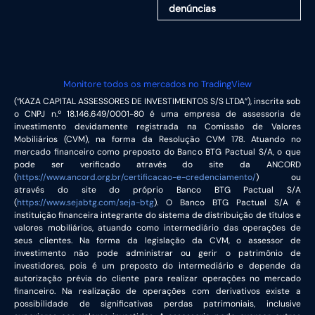
denúncias
Monitore todos os mercados no TradingView
(“KAZA CAPITAL ASSESSORES DE INVESTIMENTOS S/S LTDA”), inscrita sob
o CNPJ n.º 18.146.649/0001-80 é uma empresa de assessoria de
investimento devidamente registrada na Comissão de Valores
Mobiliários (CVM), na forma da Resolução CVM 178. Atuando no
mercado financeiro como preposto do Banco BTG Pactual S/A, o que
pode ser verificado através do site da ANCORD
(
https://www.ancord.org.br/certificacao-e-credenciamento/
) ou
através do site do próprio Banco BTG Pactual S/A
(
https://www.sejabtg.com/seja-btg
). O Banco BTG Pactual S/A é
instituição financeira integrante do sistema de distribuição de títulos e
valores mobiliários, atuando como intermediário das operações de
seus clientes. Na forma da legislação da CVM, o assessor de
investimento não pode administrar ou gerir o patrimônio de
investidores, pois é um preposto do intermediário e depende da
autorização prévia do cliente para realizar operações no mercado
financeiro. Na realização de operações com derivativos existe a
possibilidade de significativas perdas patrimoniais, inclusive