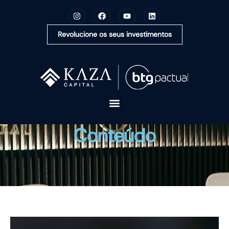
Revolucione os seus investimentos
A KAZA CAPITAL
Conteúdo
SOLUÇÕES
MONTE SUA CARTEIRA
CONTEÚDOS
OUVIDORIA