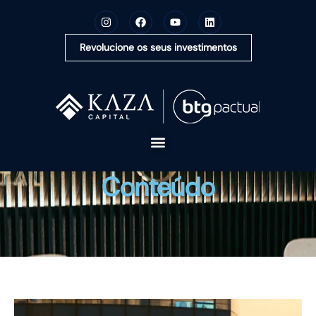
Revolucione os seus investimentos
A KAZA CAPITAL
Conteúdo
SOLUÇÕES
MONTE SUA CARTEIRA
CONTEÚDOS
OUVIDORIA