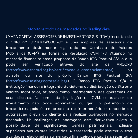
Monitore todos os mercados no TradingView
(“KAZA CAPITAL ASSESSORES DE INVESTIMENTOS S/S LTDA”), inscrita sob
o CNPJ n.º 18.146.649/0001-80 é uma empresa de assessoria de
investimento devidamente registrada na Comissão de Valores
Mobiliários (CVM), na forma da Resolução CVM 178. Atuando no
mercado financeiro como preposto do Banco BTG Pactual S/A, o que
pode ser verificado através do site da ANCORD
(
https://www.ancord.org.br/certificacao-e-credenciamento/
) ou
através do site do próprio Banco BTG Pactual S/A
(
https://www.sejabtg.com/seja-btg
). O Banco BTG Pactual S/A é
instituição financeira integrante do sistema de distribuição de títulos e
valores mobiliários, atuando como intermediário das operações de
seus clientes. Na forma da legislação da CVM, o assessor de
investimento não pode administrar ou gerir o patrimônio de
investidores, pois é um preposto do intermediário e depende da
autorização prévia do cliente para realizar operações no mercado
financeiro. Na realização de operações com derivativos existe a
possibilidade de significativas perdas patrimoniais, inclusive
superiores aos valores investidos. A assessoria pode exercer outras
atividades relacionadas ao mercado financeiro, de capitais, securitário