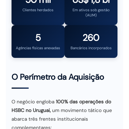
Clientes herdados
Em ativos sob gestão
(AUM)
5
260
Agências físicas anexadas
Bancários incorporados
O Perímetro da Aquisição
O negócio engloba
100% das operações do
HSBC no Uruguai,
um movimento tático que
abarca três frentes institucionais
complementares: