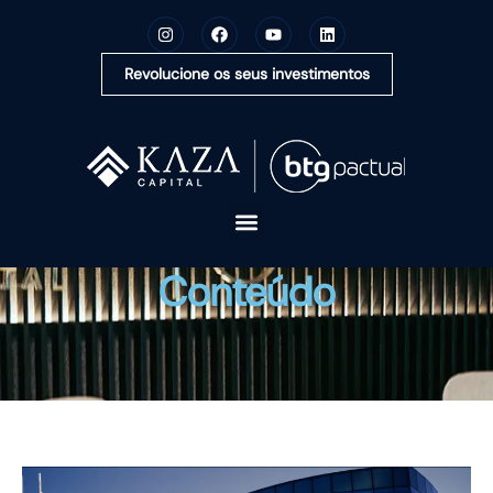
Revolucione os seus investimentos
A KAZA CAPITAL
Conteúdo
SOLUÇÕES
MONTE SUA CARTEIRA
CONTEÚDOS
OUVIDORIA