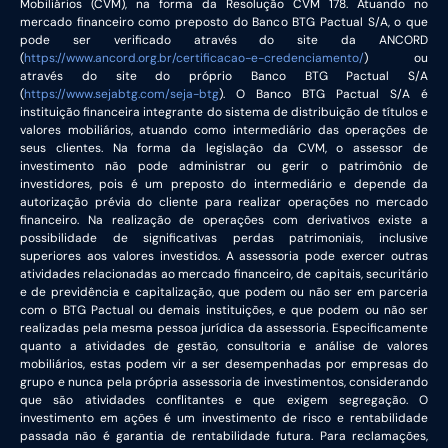
Mobiliários (CVM), na forma da Resolução CVM 178. Atuando no
mercado financeiro como preposto do Banco BTG Pactual S/A, o que
pode ser verificado através do site da ANCORD
(
https://www.ancord.org.br/certificacao-e-credenciamento/
) ou
através do site do próprio Banco BTG Pactual S/A
(
https://www.sejabtg.com/seja-btg
). O Banco BTG Pactual S/A é
instituição financeira integrante do sistema de distribuição de títulos e
valores mobiliários, atuando como intermediário das operações de
seus clientes. Na forma da legislação da CVM, o assessor de
investimento não pode administrar ou gerir o patrimônio de
investidores, pois é um preposto do intermediário e depende da
autorização prévia do cliente para realizar operações no mercado
financeiro. Na realização de operações com derivativos existe a
possibilidade de significativas perdas patrimoniais, inclusive
superiores aos valores investidos. A assessoria pode exercer outras
atividades relacionadas ao mercado financeiro, de capitais, securitário
e de previdência e capitalização, que podem ou não ser em parceria
com o BTG Pactual ou demais instituições, e que podem ou não ser
realizadas pela mesma pessoa jurídica da assessoria. Especificamente
quanto a atividades de gestão, consultoria e análise de valores
mobiliários, estas podem vir a ser desempenhadas por empresas do
grupo e nunca pela própria assessoria de investimentos, considerando
que são atividades conflitantes e que exigem segregação. O
investimento em ações é um investimento de risco e rentabilidade
passada não é garantia de rentabilidade futura. Para reclamações,