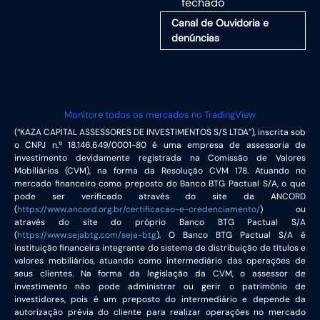
fechado
Canal de Ouvidoria e
denúncias
Monitore todos os mercados no TradingView
(“KAZA CAPITAL ASSESSORES DE INVESTIMENTOS S/S LTDA”), inscrita sob
o CNPJ n.º 18.146.649/0001-80 é uma empresa de assessoria de
investimento devidamente registrada na Comissão de Valores
Mobiliários (CVM), na forma da Resolução CVM 178. Atuando no
mercado financeiro como preposto do Banco BTG Pactual S/A, o que
pode ser verificado através do site da ANCORD
(
https://www.ancord.org.br/certificacao-e-credenciamento/
) ou
através do site do próprio Banco BTG Pactual S/A
(
https://www.sejabtg.com/seja-btg
). O Banco BTG Pactual S/A é
instituição financeira integrante do sistema de distribuição de títulos e
valores mobiliários, atuando como intermediário das operações de
seus clientes. Na forma da legislação da CVM, o assessor de
investimento não pode administrar ou gerir o patrimônio de
investidores, pois é um preposto do intermediário e depende da
autorização prévia do cliente para realizar operações no mercado