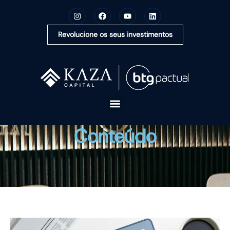
Revolucione os seus investimentos
A KAZA CAPITAL
Conteúdo
SOLUÇÕES
MONTE SUA CARTEIRA
CONTEÚDOS
OUVIDORIA