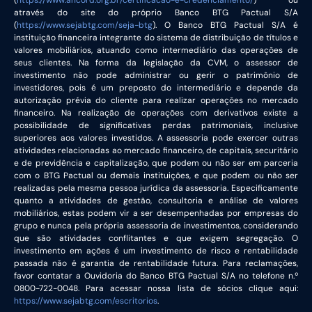
através do site do próprio Banco BTG Pactual S/A
(
https://www.sejabtg.com/seja-btg
). O Banco BTG Pactual S/A é
instituição financeira integrante do sistema de distribuição de títulos e
valores mobiliários, atuando como intermediário das operações de
seus clientes. Na forma da legislação da CVM, o assessor de
investimento não pode administrar ou gerir o patrimônio de
investidores, pois é um preposto do intermediário e depende da
autorização prévia do cliente para realizar operações no mercado
financeiro. Na realização de operações com derivativos existe a
possibilidade de significativas perdas patrimoniais, inclusive
superiores aos valores investidos. A assessoria pode exercer outras
atividades relacionadas ao mercado financeiro, de capitais, securitário
e de previdência e capitalização, que podem ou não ser em parceria
com o BTG Pactual ou demais instituições, e que podem ou não ser
realizadas pela mesma pessoa jurídica da assessoria. Especificamente
quanto a atividades de gestão, consultoria e análise de valores
mobiliários, estas podem vir a ser desempenhadas por empresas do
grupo e nunca pela própria assessoria de investimentos, considerando
que são atividades conflitantes e que exigem segregação. O
investimento em ações é um investimento de risco e rentabilidade
passada não é garantia de rentabilidade futura. Para reclamações,
favor contatar a Ouvidoria do Banco BTG Pactual S/A no telefone n.º
0800-722-0048. Para acessar nossa lista de sócios clique aqui:
https://www.sejabtg.com/escritorios
.