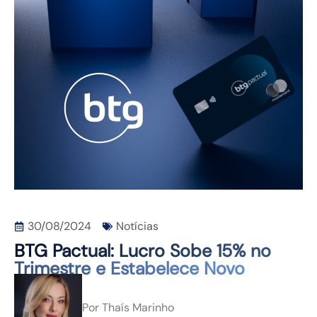
CONTATO
30/08/2024
Notícias
BTG Pactual: Lucro Sobe 15% no
Trimestre e Estabelece Novo
Recorde
Por
Thaís Marinho