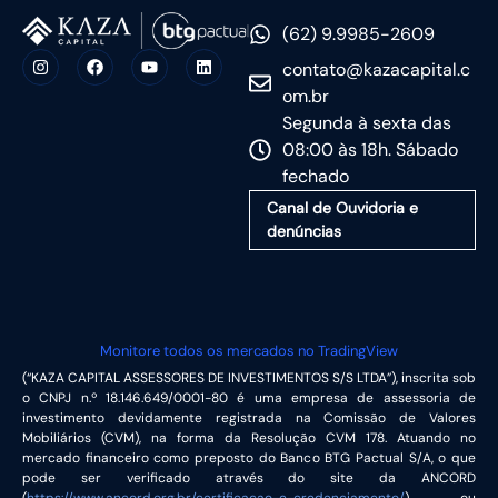
(62) 9.9985-2609
contato@kazacapital.c
om.br
Segunda à sexta das
08:00 às 18h. Sábado
fechado
Canal de Ouvidoria e
denúncias
Monitore todos os mercados no TradingView
(“KAZA CAPITAL ASSESSORES DE INVESTIMENTOS S/S LTDA”), inscrita sob
o CNPJ n.º 18.146.649/0001-80 é uma empresa de assessoria de
investimento devidamente registrada na Comissão de Valores
Mobiliários (CVM), na forma da Resolução CVM 178. Atuando no
mercado financeiro como preposto do Banco BTG Pactual S/A, o que
pode ser verificado através do site da ANCORD
(
https://www.ancord.org.br/certificacao-e-credenciamento/
) ou