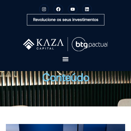
Revolucione os seus investimentos
A KAZA CAPITAL
Conteúdo
SOLUÇÕES
MONTE SUA CARTEIRA
CONTEÚDOS
OUVIDORIA