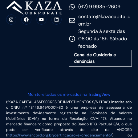
(62) 9.9985-2609
contato@kazacapital.c
om.br
Segunda à sexta das
08:00 às 18h. Sábado
fechado
Canal de Ouvidoria e
denúncias
Monitore todos os mercados no TradingView
(“KAZA CAPITAL ASSESSORES DE INVESTIMENTOS S/S LTDA”), inscrita sob
o CNPJ n.º 18.146.649/0001-80 é uma empresa de assessoria de
investimento devidamente registrada na Comissão de Valores
Mobiliários (CVM), na forma da Resolução CVM 178. Atuando no
mercado financeiro como preposto do Banco BTG Pactual S/A, o que
pode ser verificado através do site da ANCORD
(
https://www.ancord.org.br/certificacao-e-credenciamento/
) ou