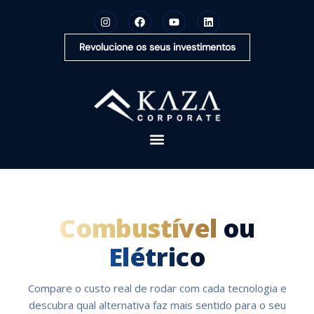
Revolucione os seus investimentos
A KAZA CAPITAL
SOLUÇÕES
Combustível
ou
MONTE SUA CARTEIRA
Elétrico
CONTEÚDOS
OUVIDORIA
Compare o custo real de rodar com cada tecnologia e
descubra qual alternativa faz mais sentido para o seu
CONTATO