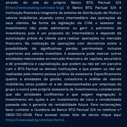
através do site do próprio Banco BTG Pactual S/A
(
https://www.sejabtg.com/seja-btg
). O Banco BTG Pactual S/A é
instituição financeira integrante do sistema de distribuição de títulos e
valores mobiliários, atuando como intermediário das operações de
seus clientes. Na forma da legislação da CVM, o assessor de
investimento não pode administrar ou gerir o patrimônio de
investidores, pois é um preposto do intermediário e depende da
autorização prévia do cliente para realizar operações no mercado
financeiro. Na realização de operações com derivativos existe a
possibilidade de significativas perdas patrimoniais, inclusive
superiores aos valores investidos. A assessoria pode exercer outras
atividades relacionadas ao mercado financeiro, de capitais, securitário
e de previdência e capitalização, que podem ou não ser em parceria
com o BTG Pactual ou demais instituições, e que podem ou não ser
realizadas pela mesma pessoa jurídica da assessoria. Especificamente
quanto a atividades de gestão, consultoria e análise de valores
mobiliários, estas podem vir a ser desempenhadas por empresas do
grupo e nunca pela própria assessoria de investimentos, considerando
que são atividades conflitantes e que exigem segregação. O
investimento em ações é um investimento de risco e rentabilidade
passada não é garantia de rentabilidade futura. Para reclamações,
favor contatar a Ouvidoria do Banco BTG Pactual S/A no telefone n.º
0800-722-0048. Para acessar nossa lista de sócios clique aqui:
https://www.sejabtg.com/escritorios
.