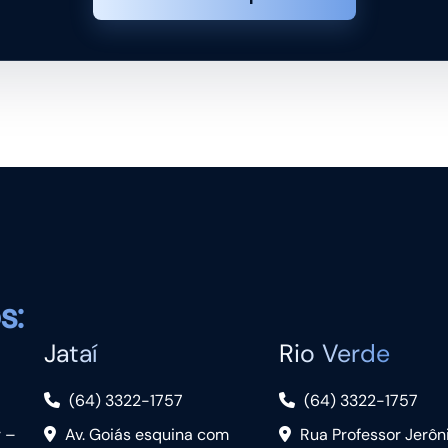
s:
Jataí
Rio Verde
(64) 3322-1757
(64) 3322-1757
r –
Av. Goiás esquina com
Rua Professor Jerô