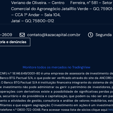
Veriano de Oliveira. – Centro
Ferreira, n° 581 – Setor
Comercial do Agronegócio Jataí
Río Verde – GO, 75901
– CCA 1º Andar – Sala 104,
Jataí – GO, 75800-012
5-2609
contato@kazacapital.com.br
Segunda 
oria e denúncias
Monitore todos os mercados no TradingView
CNPJ n.º 18.146.649/0001-80 é uma empresa de assessoria de investimento de
anco BTG Pactual S/A, o que pode ser verificado através do site da ANCORD 
). O Banco BTG Pactual S/A é instituição financeira integrante do sistema de di
de investimento não pode administrar ou gerir o patrimônio de investidores,
operações com derivativos existe a possibilidade de significativas perdas pat
is, securitário e de previdência e capitalização, que podem ou não ser em p
uanto a atividades de gestão, consultoria e análise de valores mobiliários,
flitantes e que exigem segregação. O investimento em ações é um investimento
telefone n.º 0800-722-0048. Para acessar nossa lista de sócios clique aqui:
htt