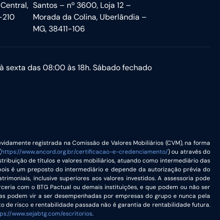
 Central,
Santos – nº 3600, Loja 12 –
-210
Morada da Colina, Uberlândia –
MG, 38411-106
à sexta das 08:00 às 18h. Sábado fechado
vidamente registrada na Comissão de Valores Mobiliários (CVM), na forma
(
https://www.ancord.org.br/certificacao-e-credenciamento/
) ou através do
stribuição de títulos e valores mobiliários, atuando como intermediário das
 pois é um preposto do intermediário e depende da autorização prévia do
rimoniais, inclusive superiores aos valores investidos. A assessoria pode
arceria com o BTG Pactual ou demais instituições, e que podem ou não ser
 estas podem vir a ser desempenhadas por empresas do grupo e nunca pela
 de risco e rentabilidade passada não é garantia de rentabilidade futura.
ps://www.sejabtg.com/escritorios
.