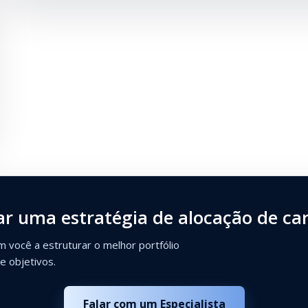
r uma estratégia de alocação de cart
m você a estruturar o melhor portfólio
 e objetivos.
Falar com um Especialista