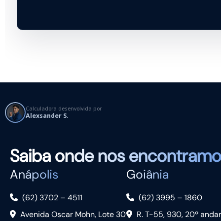
Calculadora desenvolvida por
Alexsander S.
Saiba
onde nos encontramo
Anápolis
Goiânia
(62) 3702 – 4511
(62) 3995 – 1860
Avenida Oscar Mohn, Lote 30
R. T-55, 930, 20º anda