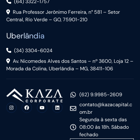
(64) 3322-1757
Rua Professor Jerônimo Ferreira, n° 581 – Setor
Central, Río Verde – GO, 75901-210
Uberlândia
(34) 3304-6024
Av. Nicomedes Alves dos Santos – nº 3600, Loja 12 –
Morada da Colina, Uberlândia – MG, 38411-106
(62) 9.9985-2609
contato@kazacapital.c
om.br
Segunda à sexta das
08:00 às 18h. Sábado
fechado