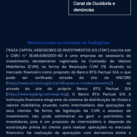
Canal de Ouvidoria e
denúncias
Monitore todos os mercados no TradingView
(“KAZA CAPITAL ASSESSORES DE INVESTIMENTOS S/S LTDA”), inscrita sob
o CNPJ n.º 18.146.649/0001-80 é uma empresa de assessoria de
investimento devidamente registrada na Comissão de Valores
Mobiliários (CVM), na forma da Resolução CVM 178. Atuando no
mercado financeiro como preposto do Banco BTG Pactual S/A, o que
pode ser verificado através do site da ANCORD
(
https://www.ancord.org.br/certificacao-e-credenciamento/
) ou
através do site do próprio Banco BTG Pactual S/A
(
https://www.sejabtg.com/seja-btg
). O Banco BTG Pactual S/A é
instituição financeira integrante do sistema de distribuição de títulos e
valores mobiliários, atuando como intermediário das operações de
seus clientes. Na forma da legislação da CVM, o assessor de
investimento não pode administrar ou gerir o patrimônio de
investidores, pois é um preposto do intermediário e depende da
autorização prévia do cliente para realizar operações no mercado
financeiro. Na realização de operações com derivativos existe a