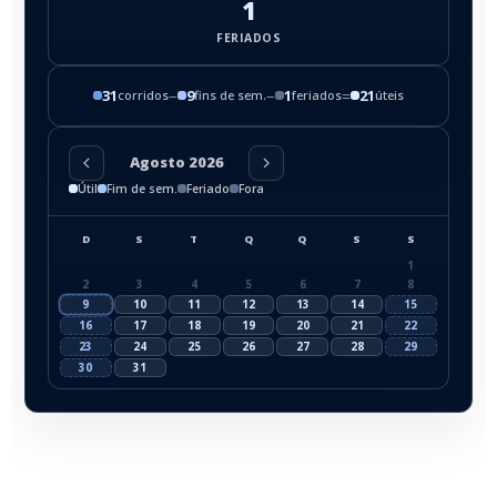
1
FERIADOS
31
−
9
−
1
=
21
corridos
fins de sem.
feriados
úteis
Agosto 2026
Útil
Fim de sem.
Feriado
Fora
D
S
T
Q
Q
S
S
1
2
3
4
5
6
7
8
9
10
11
12
13
14
15
16
17
18
19
20
21
22
23
24
25
26
27
28
29
30
31
O cálculo inclui a data inicial e a data final. Feriados que caem em fim
de semana não são descontados duas vezes quando a exclusão de fins
de semana está ativa.