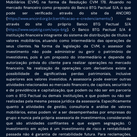
Mobiliários (CVM), na forma da Resolução CVM 178. Atuando no
mercado financeiro como preposto do Banco BTG Pactual S/A, o que
pode ser verificado através do site da ANCORD
(
https://www.ancord.org.br/certificacao-e-credenciamento/
) ou
através do site do próprio Banco BTG Pactual S/A
(
https://www.sejabtg.com/seja-btg
). O Banco BTG Pactual S/A é
instituição financeira integrante do sistema de distribuição de títulos e
valores mobiliários, atuando como intermediário das operações de
seus clientes. Na forma da legislação da CVM, o assessor de
investimento não pode administrar ou gerir o patrimônio de
investidores, pois é um preposto do intermediário e depende da
autorização prévia do cliente para realizar operações no mercado
financeiro. Na realização de operações com derivativos existe a
possibilidade de significativas perdas patrimoniais, inclusive
superiores aos valores investidos. A assessoria pode exercer outras
atividades relacionadas ao mercado financeiro, de capitais, securitário
e de previdência e capitalização, que podem ou não ser em parceria
com o BTG Pactual ou demais instituições, e que podem ou não ser
realizadas pela mesma pessoa jurídica da assessoria. Especificamente
quanto a atividades de gestão, consultoria e análise de valores
mobiliários, estas podem vir a ser desempenhadas por empresas do
grupo e nunca pela própria assessoria de investimentos, considerando
que são atividades conflitantes e que exigem segregação. O
investimento em ações é um investimento de risco e rentabilidade
passada não é garantia de rentabilidade futura. Para reclamações,