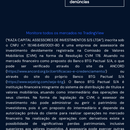
denúncias
Monitore todos os mercados no TradingView
(“KAZA CAPITAL ASSESSORES DE INVESTIMENTOS S/S LTDA”), inscrita sob
o CNPJ n.º 18.146.649/0001-80 é uma empresa de assessoria de
investimento devidamente registrada na Comissão de Valores
Mobiliários (CVM), na forma da Resolução CVM 178. Atuando no
mercado financeiro como preposto do Banco BTG Pactual S/A, o que
pode ser verificado através do site da ANCORD
(
https://www.ancord.org.br/certificacao-e-credenciamento/
) ou
através do site do próprio Banco BTG Pactual S/A
(
https://www.sejabtg.com/seja-btg
). O Banco BTG Pactual S/A é
instituição financeira integrante do sistema de distribuição de títulos e
valores mobiliários, atuando como intermediário das operações de
seus clientes. Na forma da legislação da CVM, o assessor de
investimento não pode administrar ou gerir o patrimônio de
investidores, pois é um preposto do intermediário e depende da
autorização prévia do cliente para realizar operações no mercado
financeiro. Na realização de operações com derivativos existe a
possibilidade de significativas perdas patrimoniais, inclusive
superiores aos valores investidos. A assessoria pode exercer outras