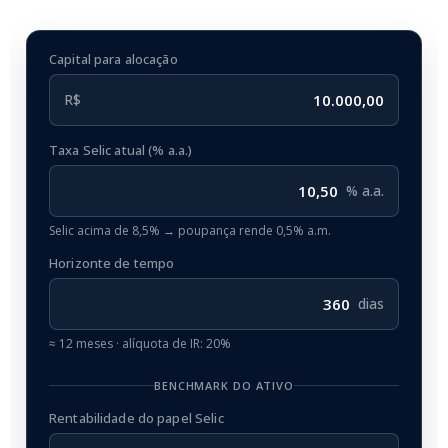
Capital para alocação
R$
Taxa Selic atual (% a.a.)
% a.a.
Selic acima de 8,5% → poupança rende 0,5% a.m.
Horizonte de tempo
dias
≈ 12 meses · alíquota de IR: 20%
BENCHMARK DO ATIVO
Rentabilidade do papel Selic