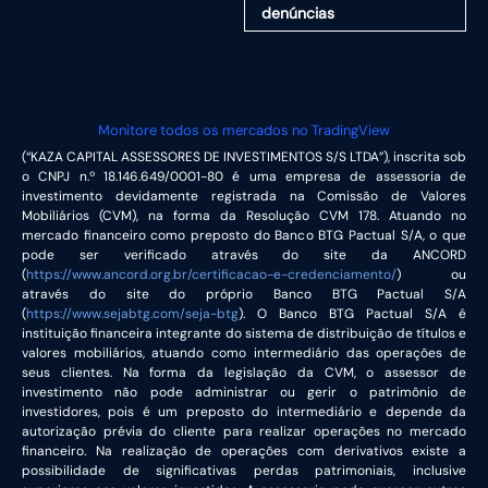
denúncias
Monitore todos os mercados no TradingView
(“KAZA CAPITAL ASSESSORES DE INVESTIMENTOS S/S LTDA”), inscrita sob
o CNPJ n.º 18.146.649/0001-80 é uma empresa de assessoria de
investimento devidamente registrada na Comissão de Valores
Mobiliários (CVM), na forma da Resolução CVM 178. Atuando no
mercado financeiro como preposto do Banco BTG Pactual S/A, o que
pode ser verificado através do site da ANCORD
(
https://www.ancord.org.br/certificacao-e-credenciamento/
) ou
através do site do próprio Banco BTG Pactual S/A
(
https://www.sejabtg.com/seja-btg
). O Banco BTG Pactual S/A é
instituição financeira integrante do sistema de distribuição de títulos e
valores mobiliários, atuando como intermediário das operações de
seus clientes. Na forma da legislação da CVM, o assessor de
investimento não pode administrar ou gerir o patrimônio de
investidores, pois é um preposto do intermediário e depende da
autorização prévia do cliente para realizar operações no mercado
financeiro. Na realização de operações com derivativos existe a
possibilidade de significativas perdas patrimoniais, inclusive