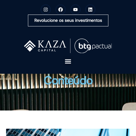
Revolucione os seus investimentos
A KAZA CAPITAL
Conteúdo
SOLUÇÕES
MONTE SUA CARTEIRA
CONTEÚDOS
OUVIDORIA