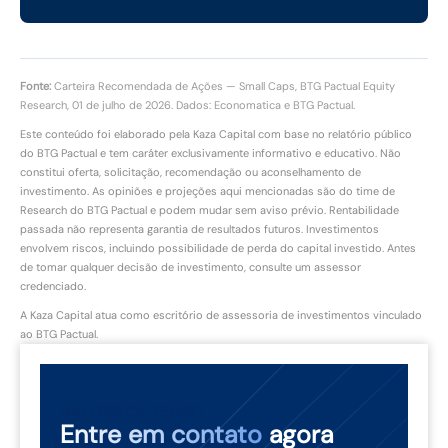
Fonte:
Carteira Recomendada de Ações — Small Caps, BTG Pactual Equity
Research, 01 de julho de 2026. Dados: Economatica e BTG Pactual.
Este conteúdo foi elaborado pela Kaza Capital com base no relatório público
do BTG Pactual e tem caráter exclusivamente informativo e educativo. Não
constitui oferta, solicitação, recomendação ou aconselhamento de
investimento. As opiniões e projeções aqui mencionadas são do time de
Research do BTG Pactual e podem mudar sem aviso prévio. Rentabilidade
passada não representa garantia de resultados futuros. Investimentos
envolvem riscos, incluindo possibilidade de perda do capital investido. Antes
de tomar qualquer decisão de investimento, consulte um assessor
credenciado.
A Kaza Capital atua como escritório de assessoria de investimentos vinculado
ao BTG Pactual.
NÃO PERCA TEMPO
Entre em contato
agora