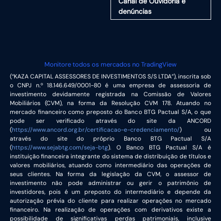
Canal de Ouvidoria e
denúncias
Monitore todos os mercados no TradingView
(“KAZA CAPITAL ASSESSORES DE INVESTIMENTOS S/S LTDA”), inscrita sob
o CNPJ n.º 18.146.649/0001-80 é uma empresa de assessoria de
investimento devidamente registrada na Comissão de Valores
Mobiliários (CVM), na forma da Resolução CVM 178. Atuando no
mercado financeiro como preposto do Banco BTG Pactual S/A, o que
pode ser verificado através do site da ANCORD
(
https://www.ancord.org.br/certificacao-e-credenciamento/
) ou
através do site do próprio Banco BTG Pactual S/A
(
https://www.sejabtg.com/seja-btg
). O Banco BTG Pactual S/A é
instituição financeira integrante do sistema de distribuição de títulos e
valores mobiliários, atuando como intermediário das operações de
seus clientes. Na forma da legislação da CVM, o assessor de
investimento não pode administrar ou gerir o patrimônio de
investidores, pois é um preposto do intermediário e depende da
autorização prévia do cliente para realizar operações no mercado
financeiro. Na realização de operações com derivativos existe a
possibilidade de significativas perdas patrimoniais, inclusive