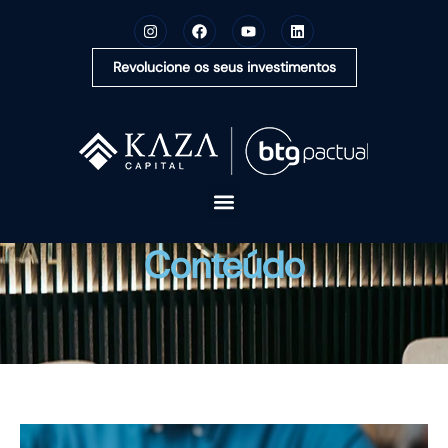
Revolucione os seus investimentos
A KAZA CAPITAL
Conteúdo
SOLUÇÕES
MONTE SUA CARTEIRA
CONTEÚDOS
OUVIDORIA