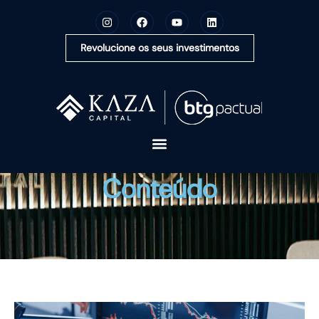
Revolucione os seus investimentos
A KAZA CAPITAL
Conteúdo
SOLUÇÕES
MONTE SUA CARTEIRA
CONTEÚDOS
OUVIDORIA