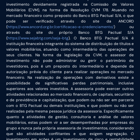
investimento devidamente registrada na Comissão de Valores
Mobiliários (CVM), na forma da Resolução CVM 178. Atuando no
mercado financeiro como preposto do Banco BTG Pactual S/A, o que
pode ser verificado através do site da ANCORD
(
https://www.ancord.org.br/certificacao-e-credenciamento/
) ou
através do site do próprio Banco BTG Pactual S/A
(
https://www.sejabtg.com/seja-btg
). O Banco BTG Pactual S/A é
instituição financeira integrante do sistema de distribuição de títulos e
valores mobiliários, atuando como intermediário das operações de
seus clientes. Na forma da legislação da CVM, o assessor de
investimento não pode administrar ou gerir o patrimônio de
investidores, pois é um preposto do intermediário e depende da
autorização prévia do cliente para realizar operações no mercado
financeiro. Na realização de operações com derivativos existe a
possibilidade de significativas perdas patrimoniais, inclusive
superiores aos valores investidos. A assessoria pode exercer outras
atividades relacionadas ao mercado financeiro, de capitais, securitário
e de previdência e capitalização, que podem ou não ser em parceria
com o BTG Pactual ou demais instituições, e que podem ou não ser
realizadas pela mesma pessoa jurídica da assessoria. Especificamente
quanto a atividades de gestão, consultoria e análise de valores
mobiliários, estas podem vir a ser desempenhadas por empresas do
grupo e nunca pela própria assessoria de investimentos, considerando
que são atividades conflitantes e que exigem segregação. O
investimento em ações é um investimento de risco e rentabilidade