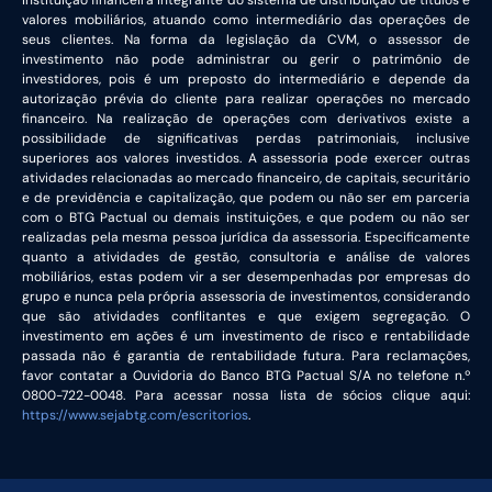
instituição financeira integrante do sistema de distribuição de títulos e
valores mobiliários, atuando como intermediário das operações de
seus clientes. Na forma da legislação da CVM, o assessor de
investimento não pode administrar ou gerir o patrimônio de
investidores, pois é um preposto do intermediário e depende da
autorização prévia do cliente para realizar operações no mercado
financeiro. Na realização de operações com derivativos existe a
possibilidade de significativas perdas patrimoniais, inclusive
superiores aos valores investidos. A assessoria pode exercer outras
atividades relacionadas ao mercado financeiro, de capitais, securitário
e de previdência e capitalização, que podem ou não ser em parceria
com o BTG Pactual ou demais instituições, e que podem ou não ser
realizadas pela mesma pessoa jurídica da assessoria. Especificamente
quanto a atividades de gestão, consultoria e análise de valores
mobiliários, estas podem vir a ser desempenhadas por empresas do
grupo e nunca pela própria assessoria de investimentos, considerando
que são atividades conflitantes e que exigem segregação. O
investimento em ações é um investimento de risco e rentabilidade
passada não é garantia de rentabilidade futura. Para reclamações,
favor contatar a Ouvidoria do Banco BTG Pactual S/A no telefone n.º
0800-722-0048. Para acessar nossa lista de sócios clique aqui:
https://www.sejabtg.com/escritorios
.