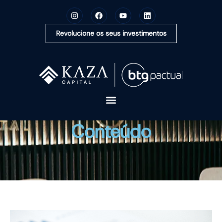
Revolucione os seus investimentos
A KAZA CAPITAL
Conteúdo
SOLUÇÕES
MONTE SUA CARTEIRA
CONTEÚDOS
OUVIDORIA