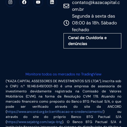
contato@kazacapital.c
om.br
Segunda à sexta das
08:00 às 18h. Sábado
fechado
Canal de Ouvidoria e
denúncias
Monitore todos os mercados no TradingView
(“KAZA CAPITAL ASSESSORES DE INVESTIMENTOS S/S LTDA”), inscrita sob
o CNPJ n.º 18.146.649/0001-80 é uma empresa de assessoria de
investimento devidamente registrada na Comissão de Valores
Mobiliários (CVM), na forma da Resolução CVM 178. Atuando no
mercado financeiro como preposto do Banco BTG Pactual S/A, o que
pode ser verificado através do site da ANCORD
(
https://www.ancord.org.br/certificacao-e-credenciamento/
) ou
através do site do próprio Banco BTG Pactual S/A
(
https://www.sejabtg.com/seja-btg
). O Banco BTG Pactual S/A é