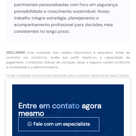
patrimoniais personalizadas com foco em segurança,
previsibilidade e crescimento sustentável. Nosso
trabalho integra estratégia, planejamento e
acompanhamento profissional para decisões mais
consistentes no longo prazo.
DISCLAIMER:
Este conteúdo tem caráter informativo e educativo. Antes de
contratar um consórcio, avalie seu perfil, objetivos e capacidade de
pagamento. Condições, índices de correção, taxas e seguros variam conforme
a modalidade e a administradora.
Fonte: conteúdo institucional adaptado para o padrão editorial da Kaza Capital.
NÃO PERCA TEMPO
Entre em contato
agora
mesmo
Fale com um especialista