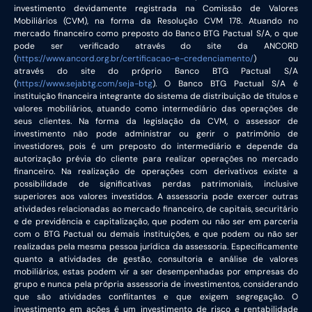
investimento devidamente registrada na Comissão de Valores
Mobiliários (CVM), na forma da Resolução CVM 178. Atuando no
mercado financeiro como preposto do Banco BTG Pactual S/A, o que
pode ser verificado através do site da ANCORD
(
https://www.ancord.org.br/certificacao-e-credenciamento/
) ou
através do site do próprio Banco BTG Pactual S/A
(
https://www.sejabtg.com/seja-btg
). O Banco BTG Pactual S/A é
instituição financeira integrante do sistema de distribuição de títulos e
valores mobiliários, atuando como intermediário das operações de
seus clientes. Na forma da legislação da CVM, o assessor de
investimento não pode administrar ou gerir o patrimônio de
investidores, pois é um preposto do intermediário e depende da
autorização prévia do cliente para realizar operações no mercado
financeiro. Na realização de operações com derivativos existe a
possibilidade de significativas perdas patrimoniais, inclusive
superiores aos valores investidos. A assessoria pode exercer outras
atividades relacionadas ao mercado financeiro, de capitais, securitário
e de previdência e capitalização, que podem ou não ser em parceria
com o BTG Pactual ou demais instituições, e que podem ou não ser
realizadas pela mesma pessoa jurídica da assessoria. Especificamente
quanto a atividades de gestão, consultoria e análise de valores
mobiliários, estas podem vir a ser desempenhadas por empresas do
grupo e nunca pela própria assessoria de investimentos, considerando
que são atividades conflitantes e que exigem segregação. O
investimento em ações é um investimento de risco e rentabilidade