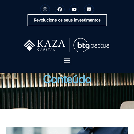
Revolucione os seus investimentos
A KAZA CAPITAL
Conteúdo
SOLUÇÕES
MONTE SUA CARTEIRA
CONTEÚDOS
OUVIDORIA