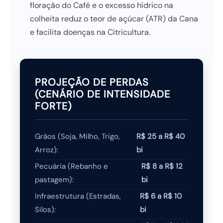
floração do Café e o excesso hídrico na
colheita reduz o teor de açúcar (ATR) da Cana
e facilita doenças na Citricultura.
PROJEÇÃO DE PERDAS
(CENÁRIO DE INTENSIDADE
FORTE)
Grãos (Soja, Milho, Trigo,
R$ 25 a R$ 40
Arroz):
bi
Pecuária (Rebanho e
R$ 8 a R$ 12
pastagem):
bi
Infraestrutura (Estradas,
R$ 6 a R$ 10
Silos):
bi