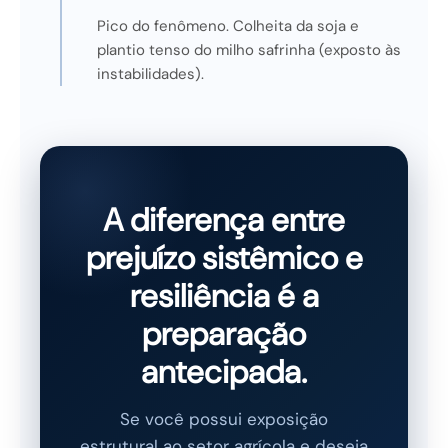
Pico do fenômeno. Colheita da soja e
plantio tenso do milho safrinha (exposto às
instabilidades).
A diferença entre
prejuízo sistêmico e
resiliência é a
preparação
antecipada.
Se você possui exposição
estrutural ao setor agrícola e deseja