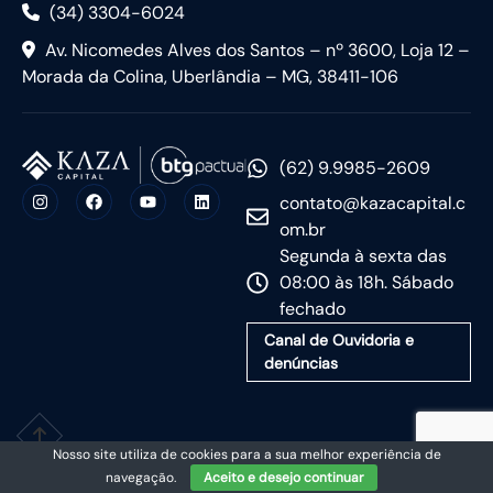
(34) 3304-6024
Av. Nicomedes Alves dos Santos – nº 3600, Loja 12 –
Morada da Colina, Uberlândia – MG, 38411-106
(62) 9.9985-2609
contato@kazacapital.c
om.br
Segunda à sexta das
08:00 às 18h. Sábado
fechado
Canal de Ouvidoria e
denúncias
Nosso site utiliza de cookies para a sua melhor experiência de
navegação.
Aceito e desejo continuar
Monitore todos os mercados no TradingView