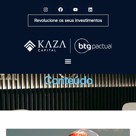
Revolucione os seus investimentos
A KAZA CAPITAL
Conteúdo
SOLUÇÕES
MONTE SUA CARTEIRA
CONTEÚDOS
OUVIDORIA