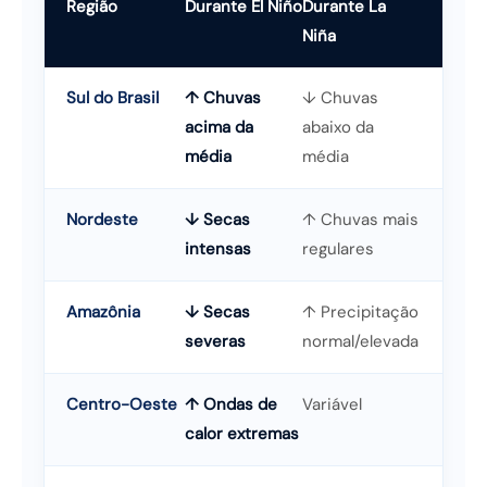
Região
Durante El Niño
Durante La
Niña
Sul do Brasil
↑ Chuvas
↓ Chuvas
acima da
abaixo da
média
média
Nordeste
↓ Secas
↑ Chuvas mais
intensas
regulares
Amazônia
↓ Secas
↑ Precipitação
severas
normal/elevada
Centro-Oeste
↑ Ondas de
Variável
calor extremas