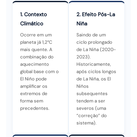
1. Contexto
2. Efeito Pós-La
Climático
Niña
Ocorre em um
Saindo de um
planeta já 1,2°C
ciclo prolongado
mais quente. A
de La Niña (2020-
combinação do
2023).
aquecimento
Historicamente,
global base com o
após ciclos longos
El Niño pode
de La Niña, os El
amplificar os
Niños
extremos de
subsequentes
forma sem
tendem a ser
precedentes.
severos (uma
“correção” do
sistema).