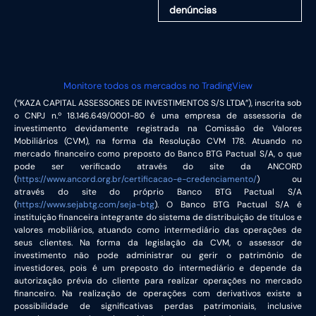
denúncias
Monitore todos os mercados no TradingView
(“KAZA CAPITAL ASSESSORES DE INVESTIMENTOS S/S LTDA”), inscrita sob
o CNPJ n.º 18.146.649/0001-80 é uma empresa de assessoria de
investimento devidamente registrada na Comissão de Valores
Mobiliários (CVM), na forma da Resolução CVM 178. Atuando no
mercado financeiro como preposto do Banco BTG Pactual S/A, o que
pode ser verificado através do site da ANCORD
(
https://www.ancord.org.br/certificacao-e-credenciamento/
) ou
através do site do próprio Banco BTG Pactual S/A
(
https://www.sejabtg.com/seja-btg
). O Banco BTG Pactual S/A é
instituição financeira integrante do sistema de distribuição de títulos e
valores mobiliários, atuando como intermediário das operações de
seus clientes. Na forma da legislação da CVM, o assessor de
investimento não pode administrar ou gerir o patrimônio de
investidores, pois é um preposto do intermediário e depende da
autorização prévia do cliente para realizar operações no mercado
financeiro. Na realização de operações com derivativos existe a
possibilidade de significativas perdas patrimoniais, inclusive