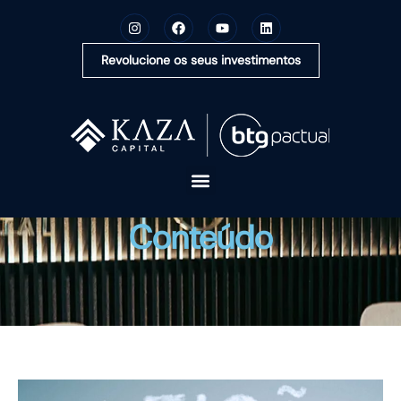
Revolucione os seus investimentos
A KAZA CAPITAL
Conteúdo
SOLUÇÕES
MONTE SUA CARTEIRA
CONTEÚDOS
OUVIDORIA