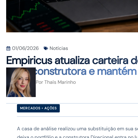
01/06/2026
Notícias
Empiricus atualiza carteira
nova construtora e mantém o
Por
Thaís Marinho
MERCADOS • AÇÕES
A casa de análise realizou uma substituição em sua 
deixa o portfólio e a construtora Direcional entra 