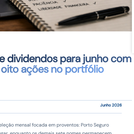
 de dividendos para junho com
ito ações no portfólio
Junho 2026
seleção mensal focada em proventos: Porto Seguro
no lugar, enquanto os demais sete nomes permanecem