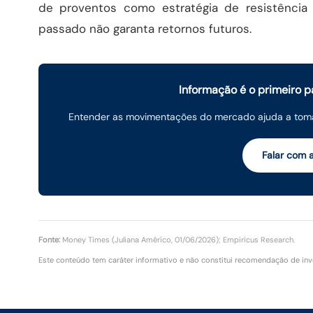
de proventos como estratégia de resistênci
passado não garanta retornos futuros.
Informação é o primeiro pa
Entender as movimentações do mercado ajuda a toma
Falar com 
Fonte:
Money Times (Juliana Américo, 01/06/2026); Empiricus Research.
Este conteúdo tem caráter informativo e não constitui recomendação de inv