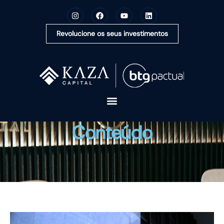
Revolucione os seus investimentos
A KAZA CAPITAL
Conteúdo
SOLUÇÕES
MONTE SUA CARTEIRA
CONTEÚDOS
OUVIDORIA