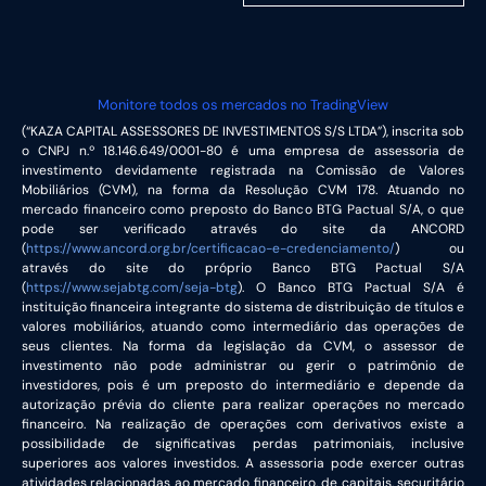
Monitore todos os mercados no TradingView
(“KAZA CAPITAL ASSESSORES DE INVESTIMENTOS S/S LTDA”), inscrita sob
o CNPJ n.º 18.146.649/0001-80 é uma empresa de assessoria de
investimento devidamente registrada na Comissão de Valores
Mobiliários (CVM), na forma da Resolução CVM 178. Atuando no
mercado financeiro como preposto do Banco BTG Pactual S/A, o que
pode ser verificado através do site da ANCORD
(
https://www.ancord.org.br/certificacao-e-credenciamento/
) ou
através do site do próprio Banco BTG Pactual S/A
(
https://www.sejabtg.com/seja-btg
). O Banco BTG Pactual S/A é
instituição financeira integrante do sistema de distribuição de títulos e
valores mobiliários, atuando como intermediário das operações de
seus clientes. Na forma da legislação da CVM, o assessor de
investimento não pode administrar ou gerir o patrimônio de
investidores, pois é um preposto do intermediário e depende da
autorização prévia do cliente para realizar operações no mercado
financeiro. Na realização de operações com derivativos existe a
possibilidade de significativas perdas patrimoniais, inclusive
superiores aos valores investidos. A assessoria pode exercer outras
atividades relacionadas ao mercado financeiro, de capitais, securitário