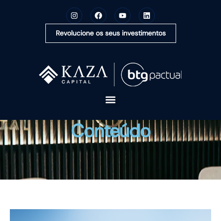
Revolucione os seus investimentos
A KAZA CAPITAL
Conteúdo
SOLUÇÕES
MONTE SUA CARTEIRA
CONTEÚDOS
OUVIDORIA