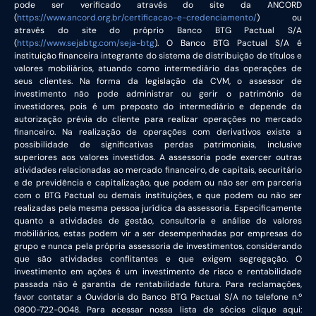
pode ser verificado através do site da ANCORD
(
https://www.ancord.org.br/certificacao-e-credenciamento/
) ou
através do site do próprio Banco BTG Pactual S/A
(
https://www.sejabtg.com/seja-btg
). O Banco BTG Pactual S/A é
instituição financeira integrante do sistema de distribuição de títulos e
valores mobiliários, atuando como intermediário das operações de
seus clientes. Na forma da legislação da CVM, o assessor de
investimento não pode administrar ou gerir o patrimônio de
investidores, pois é um preposto do intermediário e depende da
autorização prévia do cliente para realizar operações no mercado
financeiro. Na realização de operações com derivativos existe a
possibilidade de significativas perdas patrimoniais, inclusive
superiores aos valores investidos. A assessoria pode exercer outras
atividades relacionadas ao mercado financeiro, de capitais, securitário
e de previdência e capitalização, que podem ou não ser em parceria
com o BTG Pactual ou demais instituições, e que podem ou não ser
realizadas pela mesma pessoa jurídica da assessoria. Especificamente
quanto a atividades de gestão, consultoria e análise de valores
mobiliários, estas podem vir a ser desempenhadas por empresas do
grupo e nunca pela própria assessoria de investimentos, considerando
que são atividades conflitantes e que exigem segregação. O
investimento em ações é um investimento de risco e rentabilidade
passada não é garantia de rentabilidade futura. Para reclamações,
favor contatar a Ouvidoria do Banco BTG Pactual S/A no telefone n.º
0800-722-0048. Para acessar nossa lista de sócios clique aqui: