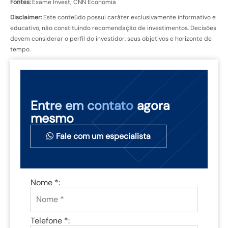
Fontes:
Exame Invest; CNN Economia
Disclaimer:
Este conteúdo possui caráter exclusivamente informativo e
educativo, não constituindo recomendação de investimentos. Decisões
devem considerar o perfil do investidor, seus objetivos e horizonte de
tempo.
NÃO PERCA TEMPO
Entre em contato
agora
mesmo
Fale com um especialista
Nome *:
Telefone *: