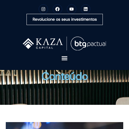
Revolucione os seus investimentos
A KAZA CAPITAL
Conteúdo
SOLUÇÕES
MONTE SUA CARTEIRA
CONTEÚDOS
OUVIDORIA