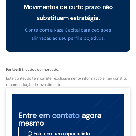
Movimentos de curto prazo não
substituem estratégia.
Conte com a Kaza Capital para decisões
alinhadas ao seu perfil e objetivos.
Fontes:
B3; dados de mercado.
Este conteúdo tem caráter exclusivamente informativo e não constitui
recomendação de investimento.
NÃO PERCA TEMPO
Entre em contato
agora
mesmo
Fale com um especialista