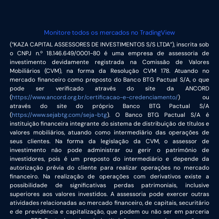
Monitore todos os mercados no TradingView
(“KAZA CAPITAL ASSESSORES DE INVESTIMENTOS S/S LTDA”), inscrita sob
o CNPJ n.º 18.146.649/0001-80 é uma empresa de assessoria de
investimento devidamente registrada na Comissão de Valores
Mobiliários (CVM), na forma da Resolução CVM 178. Atuando no
mercado financeiro como preposto do Banco BTG Pactual S/A, o que
pode ser verificado através do site da ANCORD
(
https://www.ancord.org.br/certificacao-e-credenciamento/
) ou
através do site do próprio Banco BTG Pactual S/A
(
https://www.sejabtg.com/seja-btg
). O Banco BTG Pactual S/A é
instituição financeira integrante do sistema de distribuição de títulos e
valores mobiliários, atuando como intermediário das operações de
seus clientes. Na forma da legislação da CVM, o assessor de
investimento não pode administrar ou gerir o patrimônio de
investidores, pois é um preposto do intermediário e depende da
autorização prévia do cliente para realizar operações no mercado
financeiro. Na realização de operações com derivativos existe a
possibilidade de significativas perdas patrimoniais, inclusive
superiores aos valores investidos. A assessoria pode exercer outras
atividades relacionadas ao mercado financeiro, de capitais, securitário
e de previdência e capitalização, que podem ou não ser em parceria