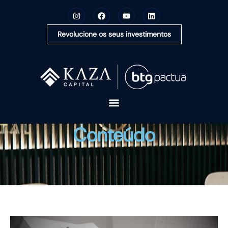
Revolucione os seus investimentos
A KAZA CAPITAL
Conteúdo
SOLUÇÕES
MONTE SUA CARTEIRA
CONTEÚDOS
OUVIDORIA