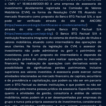
o CNPJ n.º 18.146.649/0001-80 é uma empresa de assessoria de
investimento devidamente registrada na Comissão de Valores
Mobiliários (CVM), na forma da Resolução CVM 178. Atuando no
mercado financeiro como preposto do Banco BTG Pactual S/A, o que
pode ser verificado através do site da ANCORD
(
https://www.ancord.org.br/certificacao-e-credenciamento/
) ou
através do site do próprio Banco BTG Pactual S/A
(
https://www.sejabtg.com/seja-btg
). O Banco BTG Pactual S/A é
instituição financeira integrante do sistema de distribuição de títulos e
valores mobiliários, atuando como intermediário das operações de
seus clientes. Na forma da legislação da CVM, o assessor de
investimento não pode administrar ou gerir o patrimônio de
investidores, pois é um preposto do intermediário e depende da
autorização prévia do cliente para realizar operações no mercado
financeiro. Na realização de operações com derivativos existe a
possibilidade de significativas perdas patrimoniais, inclusive
superiores aos valores investidos. A assessoria pode exercer outras
atividades relacionadas ao mercado financeiro, de capitais, securitário
e de previdência e capitalização, que podem ou não ser em parceria
com o BTG Pactual ou demais instituições, e que podem ou não ser
realizadas pela mesma pessoa jurídica da assessoria. Especificamente
quanto a atividades de gestão, consultoria e análise de valores
mobiliários, estas podem vir a ser desempenhadas por empresas do
grupo e nunca pela própria assessoria de investimentos, considerando