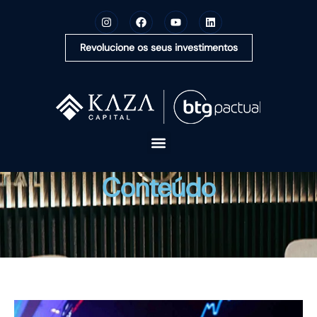
Revolucione os seus investimentos
A KAZA CAPITAL
Conteúdo
SOLUÇÕES
MONTE SUA CARTEIRA
CONTEÚDOS
OUVIDORIA