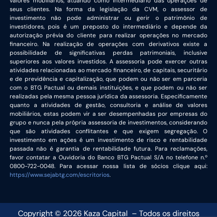
valores mobiliários, atuando como intermediário das operações de
seus clientes. Na forma da legislação da CVM, o assessor de
investimento não pode administrar ou gerir o patrimônio de
investidores, pois é um preposto do intermediário e depende da
autorização prévia do cliente para realizar operações no mercado
financeiro. Na realização de operações com derivativos existe a
possibilidade de significativas perdas patrimoniais, inclusive
superiores aos valores investidos. A assessoria pode exercer outras
atividades relacionadas ao mercado financeiro, de capitais, securitário
e de previdência e capitalização, que podem ou não ser em parceria
com o BTG Pactual ou demais instituições, e que podem ou não ser
realizadas pela mesma pessoa jurídica da assessoria. Especificamente
quanto a atividades de gestão, consultoria e análise de valores
mobiliários, estas podem vir a ser desempenhadas por empresas do
grupo e nunca pela própria assessoria de investimentos, considerando
que são atividades conflitantes e que exigem segregação. O
investimento em ações é um investimento de risco e rentabilidade
passada não é garantia de rentabilidade futura. Para reclamações,
favor contatar a Ouvidoria do Banco BTG Pactual S/A no telefone n.º
0800-722-0048. Para acessar nossa lista de sócios clique aqui:
https://www.sejabtg.com/escritorios
.
Copyright ©
2026
Kaza Capital – Todos os direitos