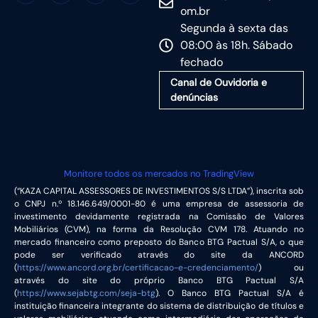
om.br
Segunda à sexta das
08:00 às 18h. Sábado
fechado
Canal de Ouvidoria e
denúncias
Monitore todos os mercados no TradingView
(“KAZA CAPITAL ASSESSORES DE INVESTIMENTOS S/S LTDA”), inscrita sob
o CNPJ n.º 18.146.649/0001-80 é uma empresa de assessoria de
investimento devidamente registrada na Comissão de Valores
Mobiliários (CVM), na forma da Resolução CVM 178. Atuando no
mercado financeiro como preposto do Banco BTG Pactual S/A, o que
pode ser verificado através do site da ANCORD
(
https://www.ancord.org.br/certificacao-e-credenciamento/
) ou
através do site do próprio Banco BTG Pactual S/A
(
https://www.sejabtg.com/seja-btg
). O Banco BTG Pactual S/A é
instituição financeira integrante do sistema de distribuição de títulos e