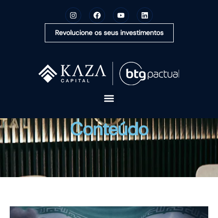
Revolucione os seus investimentos
A KAZA CAPITAL
Conteúdo
SOLUÇÕES
MONTE SUA CARTEIRA
CONTEÚDOS
OUVIDORIA