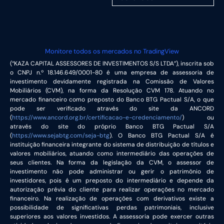
Monitore todos os mercados no TradingView
(“KAZA CAPITAL ASSESSORES DE INVESTIMENTOS S/S LTDA”), inscrita sob
o CNPJ n.º 18.146.649/0001-80 é uma empresa de assessoria de
investimento devidamente registrada na Comissão de Valores
Mobiliários (CVM), na forma da Resolução CVM 178. Atuando no
mercado financeiro como preposto do Banco BTG Pactual S/A, o que
pode ser verificado através do site da ANCORD
(
https://www.ancord.org.br/certificacao-e-credenciamento/
) ou
através do site do próprio Banco BTG Pactual S/A
(
https://www.sejabtg.com/seja-btg
). O Banco BTG Pactual S/A é
instituição financeira integrante do sistema de distribuição de títulos e
valores mobiliários, atuando como intermediário das operações de
seus clientes. Na forma da legislação da CVM, o assessor de
investimento não pode administrar ou gerir o patrimônio de
investidores, pois é um preposto do intermediário e depende da
autorização prévia do cliente para realizar operações no mercado
financeiro. Na realização de operações com derivativos existe a
possibilidade de significativas perdas patrimoniais, inclusive
superiores aos valores investidos. A assessoria pode exercer outras