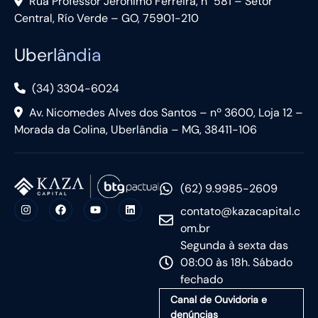
Rua Professor Jerônimo Ferreira, n° 581 – Setor
Central, Río Verde – GO, 75901-210
Uberlândia
(34) 3304-6024
Av. Nicomedes Alves dos Santos – nº 3600, Loja 12 –
Morada da Colina, Uberlândia – MG, 38411-106
(62) 9.9985-2609
contato@kazacapital.c
om.br
Segunda à sexta das
08:00 às 18h. Sábado
fechado
Canal de Ouvidoria e
denúncias