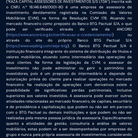
(“KAZA CAPITAL ASSESSORES DE INVESTIMENTOS S/S LTDA”), inscrita sob
o CNPJ n.º 18.146.649/0001-80 é uma empresa de assessoria de
investimento devidamente registrada na Comissão de Valores
Mobiliários (CVM), na forma da Resolução CVM 178. Atuando no
mercado financeiro como preposto do Banco BTG Pactual S/A, o que
pode ser verificado através do site da ANCORD
(
https://www.ancord.org.br/certificacao-e-credenciamento/
) ou
através do site do próprio Banco BTG Pactual S/A
(
https://www.sejabtg.com/seja-btg
). O Banco BTG Pactual S/A é
instituição financeira integrante do sistema de distribuição de títulos e
valores mobiliários, atuando como intermediário das operações de
seus clientes. Na forma da legislação da CVM, o assessor de
investimento não pode administrar ou gerir o patrimônio de
investidores, pois é um preposto do intermediário e depende da
autorização prévia do cliente para realizar operações no mercado
financeiro. Na realização de operações com derivativos existe a
possibilidade de significativas perdas patrimoniais, inclusive
superiores aos valores investidos. A assessoria pode exercer outras
atividades relacionadas ao mercado financeiro, de capitais, securitário
e de previdência e capitalização, que podem ou não ser em parceria
com o BTG Pactual ou demais instituições, e que podem ou não ser
realizadas pela mesma pessoa jurídica da assessoria. Especificamente
quanto a atividades de gestão, consultoria e análise de valores
mobiliários, estas podem vir a ser desempenhadas por empresas do
grupo e nunca pela própria assessoria de investimentos, considerando