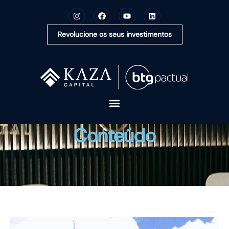
Revolucione os seus investimentos
A KAZA CAPITAL
Conteúdo
SOLUÇÕES
MONTE SUA CARTEIRA
CONTEÚDOS
OUVIDORIA