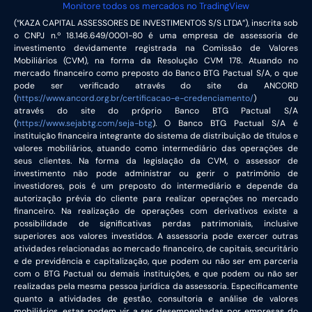
Monitore todos os mercados no TradingView
(“KAZA CAPITAL ASSESSORES DE INVESTIMENTOS S/S LTDA”), inscrita sob
o CNPJ n.º 18.146.649/0001-80 é uma empresa de assessoria de
investimento devidamente registrada na Comissão de Valores
Mobiliários (CVM), na forma da Resolução CVM 178. Atuando no
mercado financeiro como preposto do Banco BTG Pactual S/A, o que
pode ser verificado através do site da ANCORD
(
https://www.ancord.org.br/certificacao-e-credenciamento/
) ou
através do site do próprio Banco BTG Pactual S/A
(
https://www.sejabtg.com/seja-btg
). O Banco BTG Pactual S/A é
instituição financeira integrante do sistema de distribuição de títulos e
valores mobiliários, atuando como intermediário das operações de
seus clientes. Na forma da legislação da CVM, o assessor de
investimento não pode administrar ou gerir o patrimônio de
investidores, pois é um preposto do intermediário e depende da
autorização prévia do cliente para realizar operações no mercado
financeiro. Na realização de operações com derivativos existe a
possibilidade de significativas perdas patrimoniais, inclusive
superiores aos valores investidos. A assessoria pode exercer outras
atividades relacionadas ao mercado financeiro, de capitais, securitário
e de previdência e capitalização, que podem ou não ser em parceria
com o BTG Pactual ou demais instituições, e que podem ou não ser
realizadas pela mesma pessoa jurídica da assessoria. Especificamente
quanto a atividades de gestão, consultoria e análise de valores
mobiliários, estas podem vir a ser desempenhadas por empresas do