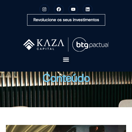
Revolucione os seus investimentos
A KAZA CAPITAL
Conteúdo
SOLUÇÕES
MONTE SUA CARTEIRA
CONTEÚDOS
OUVIDORIA