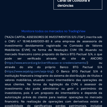
Canal de Ouvidoria e
denúncias
Monitore todos os mercados no TradingView
(“KAZA CAPITAL ASSESSORES DE INVESTIMENTOS S/S LTDA”), inscrita sob
o CNPJ n.º 18.146.649/0001-80 é uma empresa de assessoria de
investimento devidamente registrada na Comissão de Valores
Mobiliários (CVM), na forma da Resolução CVM 178. Atuando no
mercado financeiro como preposto do Banco BTG Pactual S/A, o que
pode ser verificado através do site da ANCORD
(
https://www.ancord.org.br/certificacao-e-credenciamento/
) ou
através do site do próprio Banco BTG Pactual S/A
(
https://www.sejabtg.com/seja-btg
). O Banco BTG Pactual S/A é
instituição financeira integrante do sistema de distribuição de títulos e
valores mobiliários, atuando como intermediário das operações de
seus clientes. Na forma da legislação da CVM, o assessor de
investimento não pode administrar ou gerir o patrimônio de
investidores, pois é um preposto do intermediário e depende da
autorização prévia do cliente para realizar operações no mercado
financeiro. Na realização de operações com derivativos existe a
possibilidade de significativas perdas patrimoniais, inclusive