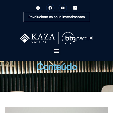
Revolucione os seus investimentos
A KAZA CAPITAL
Conteúdo
SOLUÇÕES
MONTE SUA CARTEIRA
CONTEÚDOS
OUVIDORIA