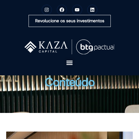
Revolucione os seus investimentos
A KAZA CAPITAL
Conteúdo
SOLUÇÕES
MONTE SUA CARTEIRA
CONTEÚDOS
OUVIDORIA