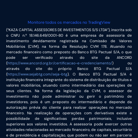
Monitore todos os mercados no TradingView
(“KAZA CAPITAL ASSESSORES DE INVESTIMENTOS S/S LTDA”), inscrita sob
o CNPJ n.º 18.146.649/0001-80 é uma empresa de assessoria de
investimento devidamente registrada na Comissão de Valores
Mobiliários (CVM), na forma da Resolução CVM 178. Atuando no
mercado financeiro como preposto do Banco BTG Pactual S/A, o que
pode ser verificado através do site da ANCORD
(
https://www.ancord.org.br/certificacao-e-credenciamento/
) ou
através do site do próprio Banco BTG Pactual S/A
(
https://www.sejabtg.com/seja-btg
). O Banco BTG Pactual S/A é
instituição financeira integrante do sistema de distribuição de títulos e
valores mobiliários, atuando como intermediário das operações de
seus clientes. Na forma da legislação da CVM, o assessor de
investimento não pode administrar ou gerir o patrimônio de
investidores, pois é um preposto do intermediário e depende da
autorização prévia do cliente para realizar operações no mercado
financeiro. Na realização de operações com derivativos existe a
possibilidade de significativas perdas patrimoniais, inclusive
superiores aos valores investidos. A assessoria pode exercer outras
atividades relacionadas ao mercado financeiro, de capitais, securitário
e de previdência e capitalização, que podem ou não ser em parceria