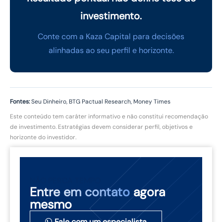
investimento.
Conte com a Kaza Capital para decisões
alinhadas ao seu perfil e horizonte.
Fontes:
Seu Dinheiro, BTG Pactual Research, Money Times
Este conteúdo tem caráter informativo e não constitui recomendação
de investimento. Estratégias devem considerar perfil, objetivos e
horizonte do investidor.
NÃO PERCA TEMPO
Entre em contato
agora
mesmo
Fale com um especialista