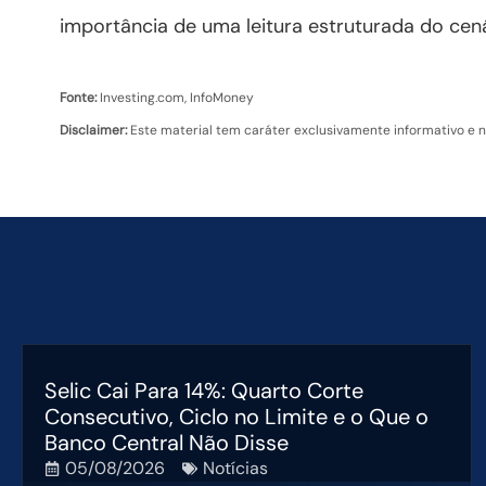
importância de uma leitura estruturada do cená
Fonte:
Investing.com, InfoMoney
Disclaimer:
Este material tem caráter exclusivamente informativo e 
Selic Cai Para 14%: Quarto Corte
Consecutivo, Ciclo no Limite e o Que o
Banco Central Não Disse
05/08/2026
Notícias