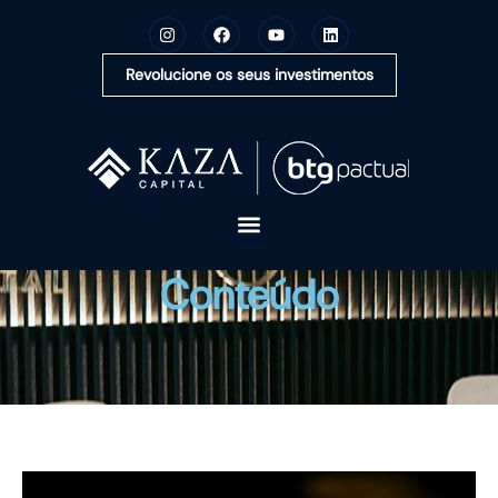
Revolucione os seus investimentos
A KAZA CAPITAL
Conteúdo
SOLUÇÕES
MONTE SUA CARTEIRA
CONTEÚDOS
OUVIDORIA