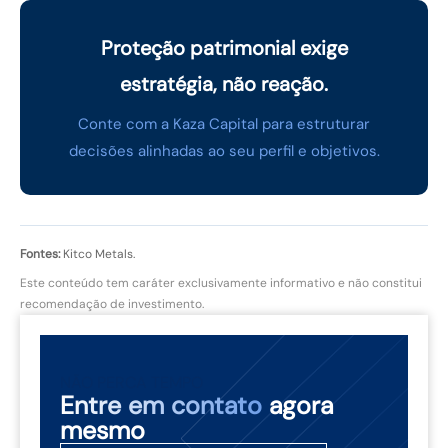
Proteção patrimonial exige
estratégia, não reação.
Conte com a Kaza Capital para estruturar
decisões alinhadas ao seu perfil e objetivos.
Fontes:
Kitco Metals.
Este conteúdo tem caráter exclusivamente informativo e não constitui
recomendação de investimento.
NÃO PERCA TEMPO
Entre em contato
agora
mesmo