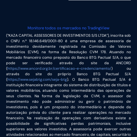
Monitore todos os mercados no TradingView
(“KAZA CAPITAL ASSESSORES DE INVESTIMENTOS S/S LTDA”), inscrita sob
o CNPJ n.º 18.146.649/0001-80 é uma empresa de assessoria de
investimento devidamente registrada na Comissão de Valores
Mobiliários (CVM), na forma da Resolução CVM 178. Atuando no
mercado financeiro como preposto do Banco BTG Pactual S/A, o que
pode ser verificado através do site da ANCORD
(
https://www.ancord.org.br/certificacao-e-credenciamento/
) ou
através do site do próprio Banco BTG Pactual S/A
(
https://www.sejabtg.com/seja-btg
). O Banco BTG Pactual S/A é
instituição financeira integrante do sistema de distribuição de títulos e
valores mobiliários, atuando como intermediário das operações de
seus clientes. Na forma da legislação da CVM, o assessor de
investimento não pode administrar ou gerir o patrimônio de
investidores, pois é um preposto do intermediário e depende da
autorização prévia do cliente para realizar operações no mercado
financeiro. Na realização de operações com derivativos existe a
possibilidade de significativas perdas patrimoniais, inclusive
superiores aos valores investidos. A assessoria pode exercer outras
atividades relacionadas ao mercado financeiro, de capitais, securitário