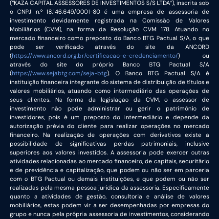
(“KAZA CAPITAL ASSESSORES DE INVESTIMENTOS S/S LTDA”), inscrita sob
o CNPJ n.º 18.146.649/0001-80 é uma empresa de assessoria de
investimento devidamente registrada na Comissão de Valores
Mobiliários (CVM), na forma da Resolução CVM 178. Atuando no
mercado financeiro como preposto do Banco BTG Pactual S/A, o que
pode ser verificado através do site da ANCORD
(
https://www.ancord.org.br/certificacao-e-credenciamento/
) ou
através do site do próprio Banco BTG Pactual S/A
(
https://www.sejabtg.com/seja-btg
). O Banco BTG Pactual S/A é
instituição financeira integrante do sistema de distribuição de títulos e
valores mobiliários, atuando como intermediário das operações de
seus clientes. Na forma da legislação da CVM, o assessor de
investimento não pode administrar ou gerir o patrimônio de
investidores, pois é um preposto do intermediário e depende da
autorização prévia do cliente para realizar operações no mercado
financeiro. Na realização de operações com derivativos existe a
possibilidade de significativas perdas patrimoniais, inclusive
superiores aos valores investidos. A assessoria pode exercer outras
atividades relacionadas ao mercado financeiro, de capitais, securitário
e de previdência e capitalização, que podem ou não ser em parceria
com o BTG Pactual ou demais instituições, e que podem ou não ser
realizadas pela mesma pessoa jurídica da assessoria. Especificamente
quanto a atividades de gestão, consultoria e análise de valores
mobiliários, estas podem vir a ser desempenhadas por empresas do
grupo e nunca pela própria assessoria de investimentos, considerando