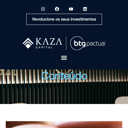
Revolucione os seus investimentos
A KAZA CAPITAL
Conteúdo
SOLUÇÕES
MONTE SUA CARTEIRA
CONTEÚDOS
OUVIDORIA