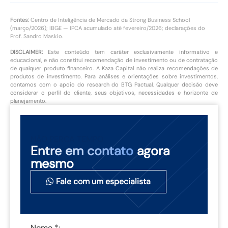
Fontes:
Centro de Inteligência de Mercado da Strong Business School
(março/2026); IBGE — IPCA acumulado até fevereiro/2026; declarações do
Prof. Sandro Maskio.
DISCLAIMER:
Este conteúdo tem caráter exclusivamente informativo e
educacional, e não constitui recomendação de investimento ou de contratação
de qualquer produto financeiro. A Kaza Capital não realiza recomendações de
produtos de investimento. Para análises e orientações sobre investimentos,
contamos com o apoio do research do BTG Pactual. Qualquer decisão deve
considerar o perfil do cliente, seus objetivos, necessidades e horizonte de
planejamento.
NÃO PERCA TEMPO
Entre em contato
agora
mesmo
Fale com um especialista
Nome *: