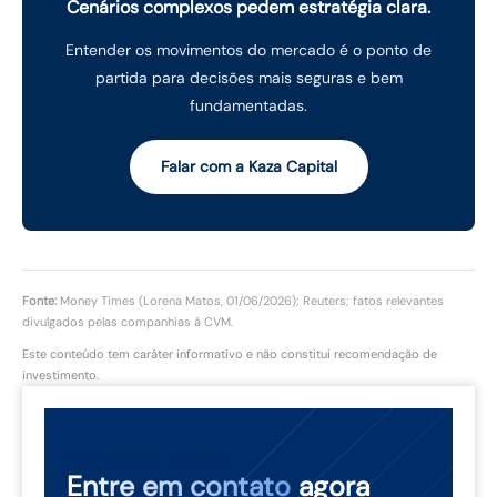
Cenários complexos pedem estratégia clara.
Entender os movimentos do mercado é o ponto de
partida para decisões mais seguras e bem
fundamentadas.
Falar com a Kaza Capital
Fonte:
Money Times (Lorena Matos, 01/06/2026); Reuters; fatos relevantes
divulgados pelas companhias à CVM.
Este conteúdo tem caráter informativo e não constitui recomendação de
investimento.
NÃO PERCA TEMPO
Entre em contato
agora