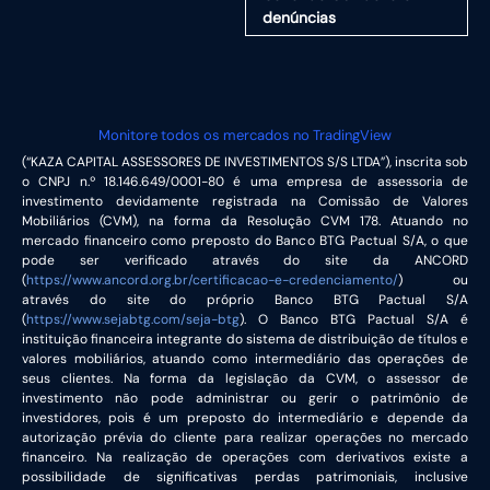
denúncias
Monitore todos os mercados no TradingView
(“KAZA CAPITAL ASSESSORES DE INVESTIMENTOS S/S LTDA”), inscrita sob
o CNPJ n.º 18.146.649/0001-80 é uma empresa de assessoria de
investimento devidamente registrada na Comissão de Valores
Mobiliários (CVM), na forma da Resolução CVM 178. Atuando no
mercado financeiro como preposto do Banco BTG Pactual S/A, o que
pode ser verificado através do site da ANCORD
(
https://www.ancord.org.br/certificacao-e-credenciamento/
) ou
através do site do próprio Banco BTG Pactual S/A
(
https://www.sejabtg.com/seja-btg
). O Banco BTG Pactual S/A é
instituição financeira integrante do sistema de distribuição de títulos e
valores mobiliários, atuando como intermediário das operações de
seus clientes. Na forma da legislação da CVM, o assessor de
investimento não pode administrar ou gerir o patrimônio de
investidores, pois é um preposto do intermediário e depende da
autorização prévia do cliente para realizar operações no mercado
financeiro. Na realização de operações com derivativos existe a
possibilidade de significativas perdas patrimoniais, inclusive