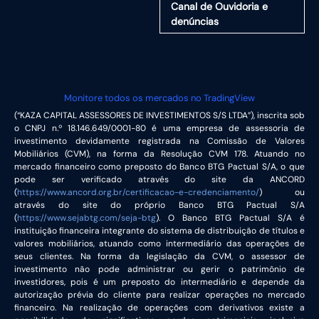
Canal de Ouvidoria e
denúncias
Monitore todos os mercados no TradingView
(“KAZA CAPITAL ASSESSORES DE INVESTIMENTOS S/S LTDA”), inscrita sob
o CNPJ n.º 18.146.649/0001-80 é uma empresa de assessoria de
investimento devidamente registrada na Comissão de Valores
Mobiliários (CVM), na forma da Resolução CVM 178. Atuando no
mercado financeiro como preposto do Banco BTG Pactual S/A, o que
pode ser verificado através do site da ANCORD
(
https://www.ancord.org.br/certificacao-e-credenciamento/
) ou
através do site do próprio Banco BTG Pactual S/A
(
https://www.sejabtg.com/seja-btg
). O Banco BTG Pactual S/A é
instituição financeira integrante do sistema de distribuição de títulos e
valores mobiliários, atuando como intermediário das operações de
seus clientes. Na forma da legislação da CVM, o assessor de
investimento não pode administrar ou gerir o patrimônio de
investidores, pois é um preposto do intermediário e depende da
autorização prévia do cliente para realizar operações no mercado
financeiro. Na realização de operações com derivativos existe a