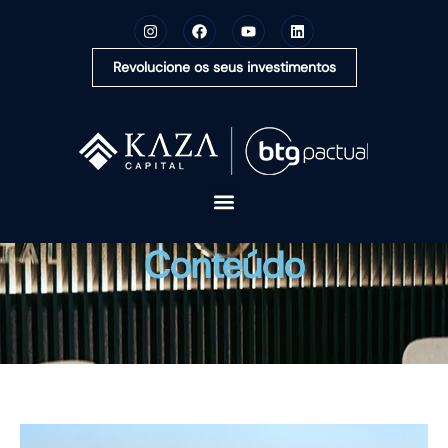
Revolucione os seus investimentos
A KAZA CAPITAL
Conteúdo
SOLUÇÕES
MONTE SUA CARTEIRA
CONTEÚDOS
OUVIDORIA