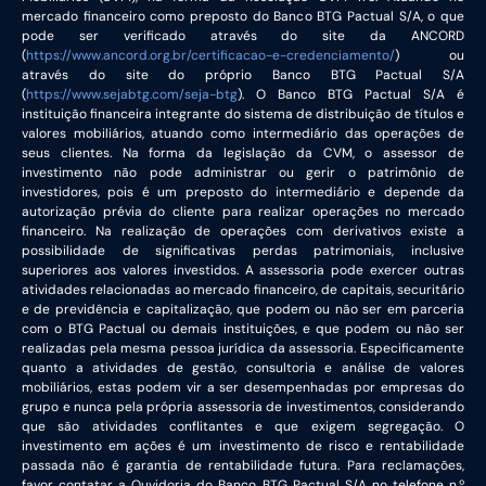
mercado financeiro como preposto do Banco BTG Pactual S/A, o que
pode ser verificado através do site da ANCORD
(
https://www.ancord.org.br/certificacao-e-credenciamento/
) ou
através do site do próprio Banco BTG Pactual S/A
(
https://www.sejabtg.com/seja-btg
). O Banco BTG Pactual S/A é
instituição financeira integrante do sistema de distribuição de títulos e
valores mobiliários, atuando como intermediário das operações de
seus clientes. Na forma da legislação da CVM, o assessor de
investimento não pode administrar ou gerir o patrimônio de
investidores, pois é um preposto do intermediário e depende da
autorização prévia do cliente para realizar operações no mercado
financeiro. Na realização de operações com derivativos existe a
possibilidade de significativas perdas patrimoniais, inclusive
superiores aos valores investidos. A assessoria pode exercer outras
atividades relacionadas ao mercado financeiro, de capitais, securitário
e de previdência e capitalização, que podem ou não ser em parceria
com o BTG Pactual ou demais instituições, e que podem ou não ser
realizadas pela mesma pessoa jurídica da assessoria. Especificamente
quanto a atividades de gestão, consultoria e análise de valores
mobiliários, estas podem vir a ser desempenhadas por empresas do
grupo e nunca pela própria assessoria de investimentos, considerando
que são atividades conflitantes e que exigem segregação. O
investimento em ações é um investimento de risco e rentabilidade
passada não é garantia de rentabilidade futura. Para reclamações,
favor contatar a Ouvidoria do Banco BTG Pactual S/A no telefone n.º