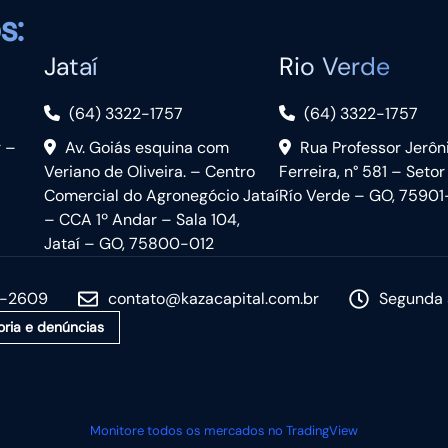
s:
Jataí
Rio Verde
(64) 3322-1757
(64) 3322-1757
r –
Av. Goiás esquina com
Rua Professor Jerô
Veriano de Oliveira. – Centro
Ferreira, n° 581 – Setor
Comercial do Agronegócio Jataí
Río Verde – GO, 75901
– CCA 1º Andar – Sala 104,
Jataí – GO, 75800-012
5-2609
contato@kazacapital.com.br
Segunda 
oria e denúncias
Monitore todos os mercados no TradingView