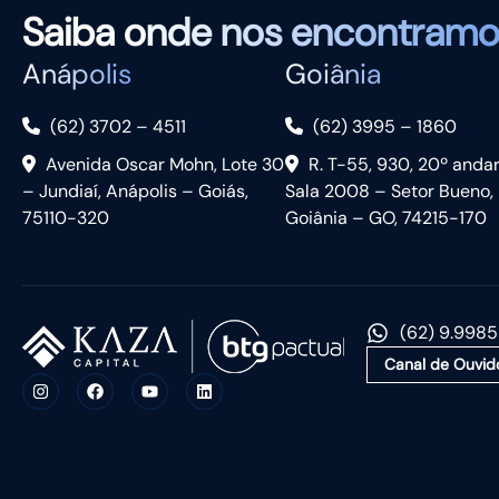
Saiba
onde nos encontramo
Anápolis
Goiânia
(62) 3702 – 4511
(62) 3995 – 1860
Avenida Oscar Mohn, Lote 30
R. T-55, 930, 20º anda
– Jundiaí, Anápolis – Goiás,
Sala 2008 – Setor Bueno,
75110-320
Goiânia – GO, 74215-170
(62) 9.998
Canal de Ouvid