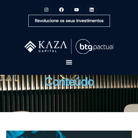
Revolucione os seus investimentos
A KAZA CAPITAL
Conteúdo
SOLUÇÕES
MONTE SUA CARTEIRA
CONTEÚDOS
OUVIDORIA