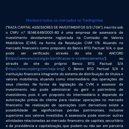
Monitore todos os mercados no TradingView
(“KAZA CAPITAL ASSESSORES DE INVESTIMENTOS S/S LTDA”), inscrita sob
o CNPJ n.º 18.146.649/0001-80 é uma empresa de assessoria de
investimento devidamente registrada na Comissão de Valores
Mobiliários (CVM), na forma da Resolução CVM 178. Atuando no
mercado financeiro como preposto do Banco BTG Pactual S/A, o que
pode ser verificado através do site da ANCORD
(
https://www.ancord.org.br/certificacao-e-credenciamento/
) ou
através do site do próprio Banco BTG Pactual S/A
(
https://www.sejabtg.com/seja-btg
). O Banco BTG Pactual S/A é
instituição financeira integrante do sistema de distribuição de títulos e
valores mobiliários, atuando como intermediário das operações de
seus clientes. Na forma da legislação da CVM, o assessor de
investimento não pode administrar ou gerir o patrimônio de
investidores, pois é um preposto do intermediário e depende da
autorização prévia do cliente para realizar operações no mercado
financeiro. Na realização de operações com derivativos existe a
possibilidade de significativas perdas patrimoniais, inclusive
superiores aos valores investidos. A assessoria pode exercer outras
atividades relacionadas ao mercado financeiro, de capitais, securitário
e de previdência e capitalização, que podem ou não ser em parceria