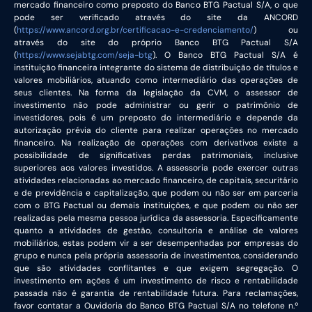
mercado financeiro como preposto do Banco BTG Pactual S/A, o que
pode ser verificado através do site da ANCORD
(
https://www.ancord.org.br/certificacao-e-credenciamento/
) ou
através do site do próprio Banco BTG Pactual S/A
(
https://www.sejabtg.com/seja-btg
). O Banco BTG Pactual S/A é
instituição financeira integrante do sistema de distribuição de títulos e
valores mobiliários, atuando como intermediário das operações de
seus clientes. Na forma da legislação da CVM, o assessor de
investimento não pode administrar ou gerir o patrimônio de
investidores, pois é um preposto do intermediário e depende da
autorização prévia do cliente para realizar operações no mercado
financeiro. Na realização de operações com derivativos existe a
possibilidade de significativas perdas patrimoniais, inclusive
superiores aos valores investidos. A assessoria pode exercer outras
atividades relacionadas ao mercado financeiro, de capitais, securitário
e de previdência e capitalização, que podem ou não ser em parceria
com o BTG Pactual ou demais instituições, e que podem ou não ser
realizadas pela mesma pessoa jurídica da assessoria. Especificamente
quanto a atividades de gestão, consultoria e análise de valores
mobiliários, estas podem vir a ser desempenhadas por empresas do
grupo e nunca pela própria assessoria de investimentos, considerando
que são atividades conflitantes e que exigem segregação. O
investimento em ações é um investimento de risco e rentabilidade
passada não é garantia de rentabilidade futura. Para reclamações,
favor contatar a Ouvidoria do Banco BTG Pactual S/A no telefone n.º