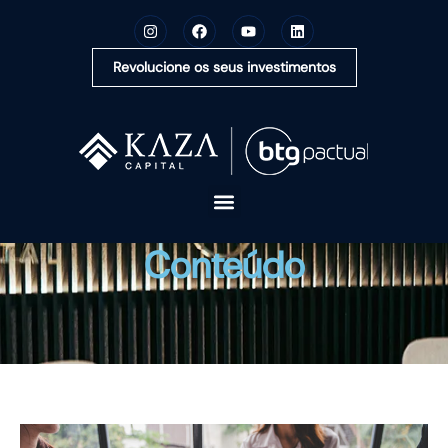
Revolucione os seus investimentos
A KAZA CAPITAL
Conteúdo
SOLUÇÕES
MONTE SUA CARTEIRA
CONTEÚDOS
OUVIDORIA