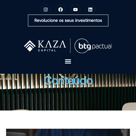
Revolucione os seus investimentos
A KAZA CAPITAL
Conteúdo
SOLUÇÕES
MONTE SUA CARTEIRA
CONTEÚDOS
OUVIDORIA