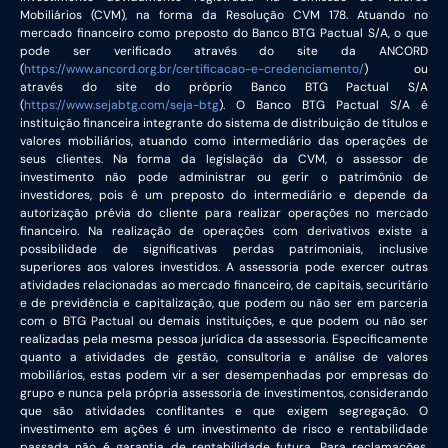
Mobiliários (CVM), na forma da Resolução CVM 178. Atuando no
mercado financeiro como preposto do Banco BTG Pactual S/A, o que
pode ser verificado através do site da ANCORD
(
https://www.ancord.org.br/certificacao-e-credenciamento/
) ou
através do site do próprio Banco BTG Pactual S/A
(
https://www.sejabtg.com/seja-btg
). O Banco BTG Pactual S/A é
instituição financeira integrante do sistema de distribuição de títulos e
valores mobiliários, atuando como intermediário das operações de
seus clientes. Na forma da legislação da CVM, o assessor de
investimento não pode administrar ou gerir o patrimônio de
investidores, pois é um preposto do intermediário e depende da
autorização prévia do cliente para realizar operações no mercado
financeiro. Na realização de operações com derivativos existe a
possibilidade de significativas perdas patrimoniais, inclusive
superiores aos valores investidos. A assessoria pode exercer outras
atividades relacionadas ao mercado financeiro, de capitais, securitário
e de previdência e capitalização, que podem ou não ser em parceria
com o BTG Pactual ou demais instituições, e que podem ou não ser
realizadas pela mesma pessoa jurídica da assessoria. Especificamente
quanto a atividades de gestão, consultoria e análise de valores
mobiliários, estas podem vir a ser desempenhadas por empresas do
grupo e nunca pela própria assessoria de investimentos, considerando
que são atividades conflitantes e que exigem segregação. O
investimento em ações é um investimento de risco e rentabilidade
passada não é garantia de rentabilidade futura. Para reclamações,