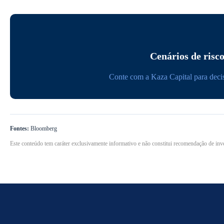
Cenários de risco
Conte com a Kaza Capital para decisõ
Fontes:
Bloomberg
Este conteúdo tem caráter exclusivamente informativo e não constitui recomendação de inve