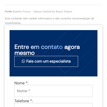
Fonte:
Boletim Focus — Banco Central do Brasil; Exame.
Este conteúdo tem caráter informativo e não constitui recomendação de
investimento.
NÃO PERCA TEMPO
Entre em contato
agora
mesmo
Fale com um especialista
Nome *:
Telefone *: