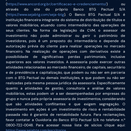
(
https://www.ancord.org.br/certificacao-e-credenciamento/
) ou
através do site do próprio Banco BTG Pactual S/A
(
https://www.sejabtg.com/seja-btg
). O Banco BTG Pactual S/A é
instituição financeira integrante do sistema de distribuição de títulos e
valores mobiliários, atuando como intermediário das operações de
seus clientes. Na forma da legislação da CVM, o assessor de
investimento não pode administrar ou gerir o patrimônio de
investidores, pois é um preposto do intermediário e depende da
autorização prévia do cliente para realizar operações no mercado
financeiro. Na realização de operações com derivativos existe a
possibilidade de significativas perdas patrimoniais, inclusive
superiores aos valores investidos. A assessoria pode exercer outras
atividades relacionadas ao mercado financeiro, de capitais, securitário
e de previdência e capitalização, que podem ou não ser em parceria
com o BTG Pactual ou demais instituições, e que podem ou não ser
realizadas pela mesma pessoa jurídica da assessoria. Especificamente
quanto a atividades de gestão, consultoria e análise de valores
mobiliários, estas podem vir a ser desempenhadas por empresas do
grupo e nunca pela própria assessoria de investimentos, considerando
que são atividades conflitantes e que exigem segregação. O
investimento em ações é um investimento de risco e rentabilidade
passada não é garantia de rentabilidade futura. Para reclamações,
favor contatar a Ouvidoria do Banco BTG Pactual S/A no telefone n.º
0800-722-0048. Para acessar nossa lista de sócios clique aqui:
https://www.sejabtg.com/escritorios
.