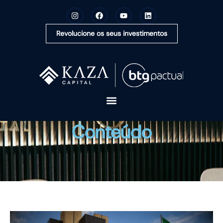
Revolucione os seus investimentos
A KAZA CAPITAL
Conteúdo
SOLUÇÕES
MONTE SUA CARTEIRA
CONTEÚDOS
OUVIDORIA