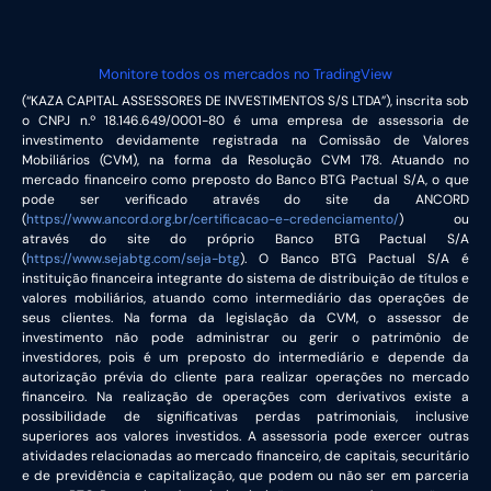
Monitore todos os mercados no TradingView
(“KAZA CAPITAL ASSESSORES DE INVESTIMENTOS S/S LTDA”), inscrita sob
o CNPJ n.º 18.146.649/0001-80 é uma empresa de assessoria de
investimento devidamente registrada na Comissão de Valores
Mobiliários (CVM), na forma da Resolução CVM 178. Atuando no
mercado financeiro como preposto do Banco BTG Pactual S/A, o que
pode ser verificado através do site da ANCORD
(
https://www.ancord.org.br/certificacao-e-credenciamento/
) ou
através do site do próprio Banco BTG Pactual S/A
(
https://www.sejabtg.com/seja-btg
). O Banco BTG Pactual S/A é
instituição financeira integrante do sistema de distribuição de títulos e
valores mobiliários, atuando como intermediário das operações de
seus clientes. Na forma da legislação da CVM, o assessor de
investimento não pode administrar ou gerir o patrimônio de
investidores, pois é um preposto do intermediário e depende da
autorização prévia do cliente para realizar operações no mercado
financeiro. Na realização de operações com derivativos existe a
possibilidade de significativas perdas patrimoniais, inclusive
superiores aos valores investidos. A assessoria pode exercer outras
atividades relacionadas ao mercado financeiro, de capitais, securitário
e de previdência e capitalização, que podem ou não ser em parceria