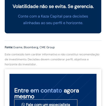
Volatilidade não se evita. Se gerencia.
Conte com a Kaza Capital para decisões
alinhadas ao seu perfil e horizonte.
Fonte:
Exame, Bloomberg, CME Group
Este conteúdo tem caráter informativo e não constitui recomendação
de investimento. Decisões devem considerar perfil, objetivos e
horizonte do investidor.
NÃO PERCA TEMPO
Entre em contato
agora
mesmo
Fale com um especialista