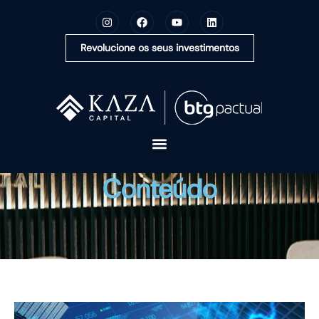
Revolucione os seus investimentos
A KAZA CAPITAL
Conteúdo
SOLUÇÕES
MONTE SUA CARTEIRA
CONTEÚDOS
OUVIDORIA