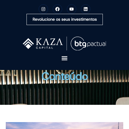
Revolucione os seus investimentos
A KAZA CAPITAL
Conteúdo
SOLUÇÕES
MONTE SUA CARTEIRA
CONTEÚDOS
OUVIDORIA