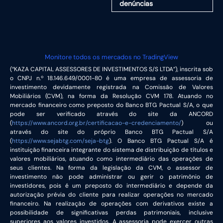
denúncias
Monitore todos os mercados no TradingView
(“KAZA CAPITAL ASSESSORES DE INVESTIMENTOS S/S LTDA”), inscrita sob
o CNPJ n.º 18.146.649/0001-80 é uma empresa de assessoria de
investimento devidamente registrada na Comissão de Valores
Mobiliários (CVM), na forma da Resolução CVM 178. Atuando no
mercado financeiro como preposto do Banco BTG Pactual S/A, o que
pode ser verificado através do site da ANCORD
(
https://www.ancord.org.br/certificacao-e-credenciamento/
) ou
através do site do próprio Banco BTG Pactual S/A
(
https://www.sejabtg.com/seja-btg
). O Banco BTG Pactual S/A é
instituição financeira integrante do sistema de distribuição de títulos e
valores mobiliários, atuando como intermediário das operações de
seus clientes. Na forma da legislação da CVM, o assessor de
investimento não pode administrar ou gerir o patrimônio de
investidores, pois é um preposto do intermediário e depende da
autorização prévia do cliente para realizar operações no mercado
financeiro. Na realização de operações com derivativos existe a
possibilidade de significativas perdas patrimoniais, inclusive
superiores aos valores investidos. A assessoria pode exercer outras