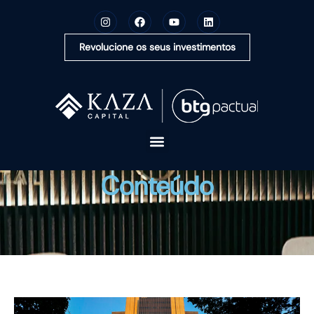
Revolucione os seus investimentos
A KAZA CAPITAL
Conteúdo
SOLUÇÕES
MONTE SUA CARTEIRA
CONTEÚDOS
OUVIDORIA