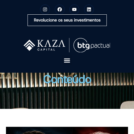
Revolucione os seus investimentos
A KAZA CAPITAL
Conteúdo
SOLUÇÕES
MONTE SUA CARTEIRA
CONTEÚDOS
OUVIDORIA