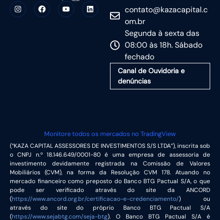
contato@kazacapital.c
om.br
Segunda à sexta das
08:00 às 18h. Sábado
fechado
Canal de Ouvidoria e
denúncias
Monitore todos os mercados no TradingView
(“KAZA CAPITAL ASSESSORES DE INVESTIMENTOS S/S LTDA”), inscrita sob
o CNPJ n.º 18.146.649/0001-80 é uma empresa de assessoria de
investimento devidamente registrada na Comissão de Valores
Mobiliários (CVM), na forma da Resolução CVM 178. Atuando no
mercado financeiro como preposto do Banco BTG Pactual S/A, o que
pode ser verificado através do site da ANCORD
(
https://www.ancord.org.br/certificacao-e-credenciamento/
) ou
através do site do próprio Banco BTG Pactual S/A
(
https://www.sejabtg.com/seja-btg
). O Banco BTG Pactual S/A é